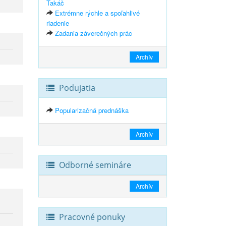
Takáč
Extrémne rýchle a spoľahlivé
riadenie
Zadania záverečných prác
Archív
Podujatia
s
Popularizačná prednáška
Archív
Odborné semináre
Archív
Pracovné ponuky