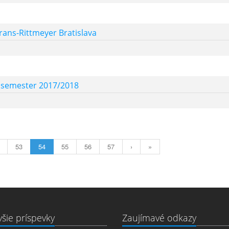
rans-Rittmeyer Bratislava
ý semester 2017/2018
53
54
55
56
57
›
»
šie príspevky
Zaujímavé odkazy