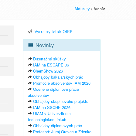
Aktuality
/ Archív
Výročný leták OIRP
Novinky
Dizertačné skúšky
IAM na ESCAPE 36
ChemShow 2026
Obhajoby bakalárskych prác
Promócie absolventov IAM 2026
Ocenené diplomové práce
absolventov I
Obhajoby skupinového projektu
IAM na SSCHE 2026
UIAM v Univerzitnom
technologickom inkub
Obhajoby diplomových prác
Profesori: Juraj Oravec a Zdenko