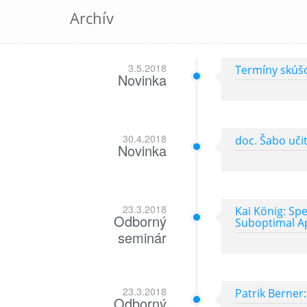
Archív
3.5.2018
Termíny skúšo
Novinka
30.4.2018
doc. Šabo uči
Novinka
23.3.2018
Kai König: Sp
Odborný
Suboptimal A
seminár
23.3.2018
Patrik Berner
Odborný