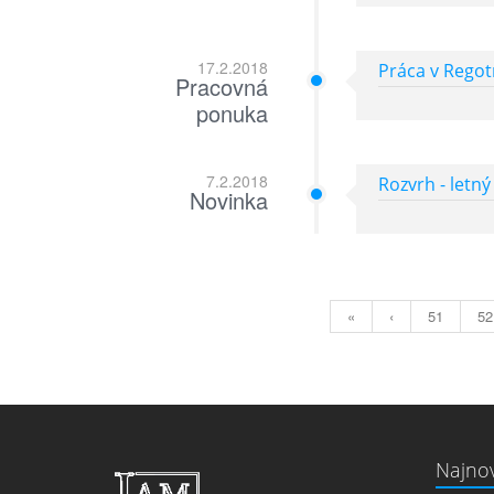
17.2.2018
Práca v Regot
Pracovná
ponuka
7.2.2018
Rozvrh - letn
Novinka
«
‹
51
52
Najnov