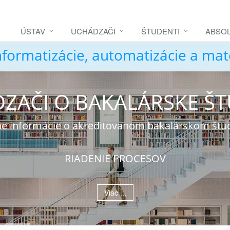
ÚSTAV
UCHÁDZAČI
ŠTUDENTI
ABSOL
nformatizácie, automatizácie a ma
ZAČI O BAKALÁRSKE Š
álne informácie o akreditovanom bakalárskom št
RIADENIE PROCESOV
Viac ...