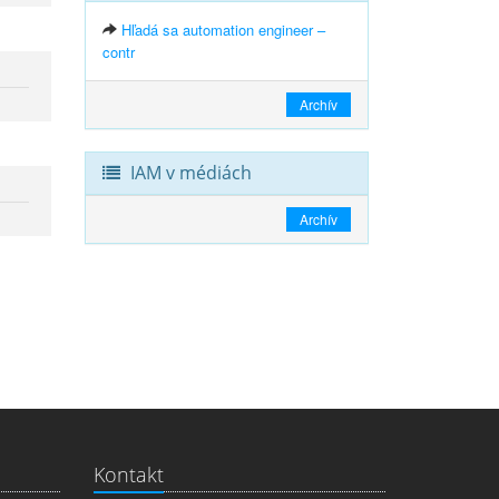
Hľadá sa automation engineer –
contr
Archív
IAM v médiách
Archív
Kontakt