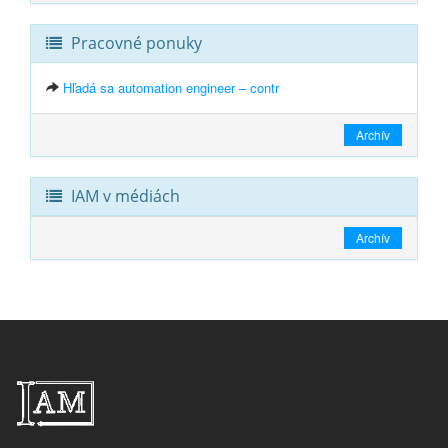
Pracovné ponuky
Hľadá sa automation engineer – contr
Archív
IAM v médiách
Archív