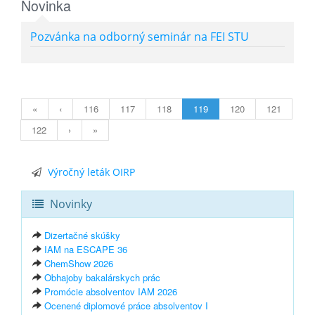
Novinka
Pozvánka na odborný seminár na FEI STU
«
‹
116
117
118
119
120
121
122
›
»
Výročný leták OIRP
Novinky
Dizertačné skúšky
IAM na ESCAPE 36
ChemShow 2026
Obhajoby bakalárskych prác
Promócie absolventov IAM 2026
Ocenené diplomové práce absolventov I