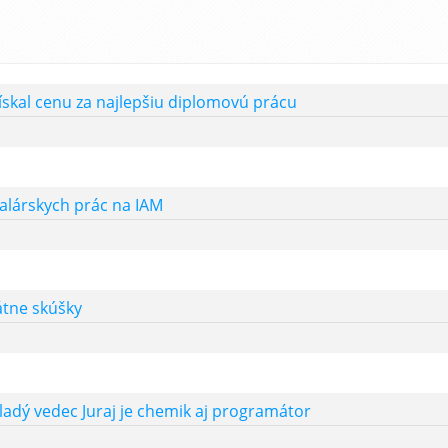
ískal cenu za najlepšiu diplomovú prácu
alárskych prác na IAM
átne skúšky
adý vedec Juraj je chemik aj programátor