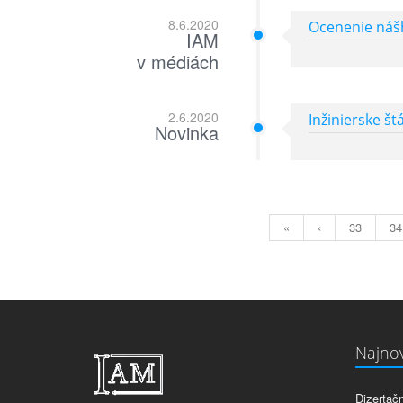
8.6.2020
Ocenenie nášh
IAM
v médiách
2.6.2020
Inžinierske š
Novinka
«
‹
33
34
Najnov
Dizertač