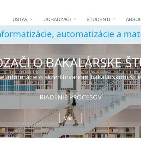
ÚSTAV
UCHÁDZAČI
ŠTUDENTI
ABSOL
nformatizácie, automatizácie a ma
ZAČI O BAKALÁRSKE Š
álne informácie o akreditovanom bakalárskom št
RIADENIE PROCESOV
Viac ...