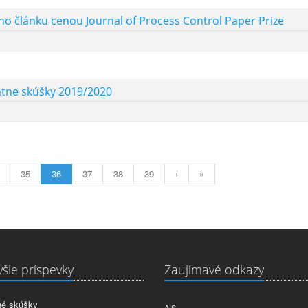
o článku cenou Journal of Process Control Paper Prize
tátne skúšky 2019/2020
35
36
37
38
39
›
»
šie príspevky
Zaujímavé odkazy
né skúšky
AIS