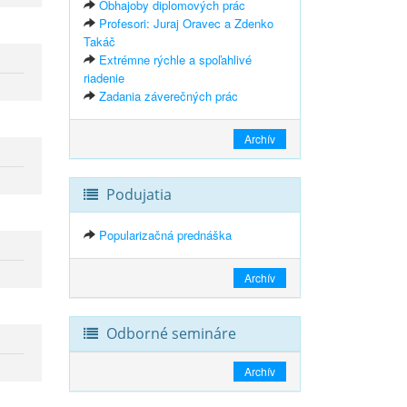
Obhajoby diplomových prác
Profesori: Juraj Oravec a Zdenko
Takáč
Extrémne rýchle a spoľahlivé
riadenie
Zadania záverečných prác
Archív
Podujatia
Popularizačná prednáška
Archív
Odborné semináre
Archív