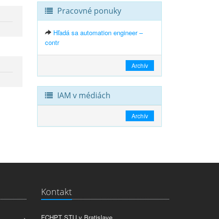
Pracovné ponuky
Hľadá sa automation engineer –
contr
Archív
IAM v médiách
Archív
Kontakt
FCHPT STU v Bratislave