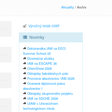
Aktuality
/ Archív
Výročný leták OIRP
Novinky
Doktorandka IAM na EECI
Summer School 20
Dizertačné skúšky
IAM na ESCAPE 36
ChemShow 2026
Obhajoby bakalárskych prác
Promócie absolventov IAM 2026
Ocenené diplomové práce
absolventov I
Obhajoby skupinového projektu
IAM na SSCHE 2026
UIAM v Univerzitnom
technologickom inkub