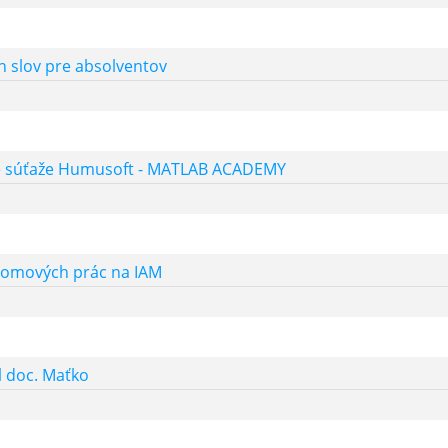
 slov pre absolventov
 súťaže Humusoft - MATLAB ACADEMY
lomových prác na IAM
l doc. Maťko