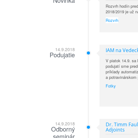
Novinka
Rozvrh hodín pr
2018/2019 je už n
Rozvrh
14.9.2018
IAM na Vedec
Podujatie
V piatok 14.9. sa
podujatí sme pred
príklady automati
a potravinárskom 
Fotky
14.9.2018
Dr. Timm Faul
Odborný
Adjoints
seminár