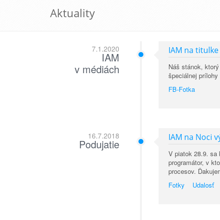
Aktuality
7.1.2020
IAM na titulk
IAM
v médiách
Náš stánok, ktorý
špeciálnej prílo
FB-Fotka
16.7.2018
IAM na Noci 
Podujatie
V piatok 28.9. sa
programátor, v kt
procesov. Ďakujem
Fotky
Udalosť