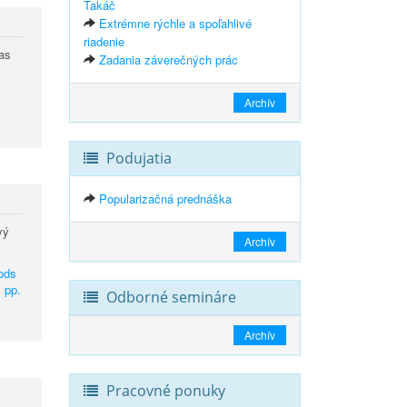
Takáč
Extrémne rýchle a spoľahlivé
riadenie
as
Zadania záverečných prác
Archív
Podujatia
Popularizačná prednáška
vý
Archív
hods
, pp.
Odborné semináre
Archív
Pracovné ponuky