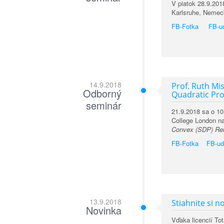
V piatok 28.9.201
Karlsruhe, Nemec
FB-Fotka
FB-u
14.9.2018
Prof. Ruth Mi
Odborný
Quadratic Pr
seminár
21.9.2018 sa o 10
College London n
Convex (SDP) Rel
FB-Fotka
FB-ud
13.9.2018
Stiahnite si 
Novinka
Vďaka licencií To