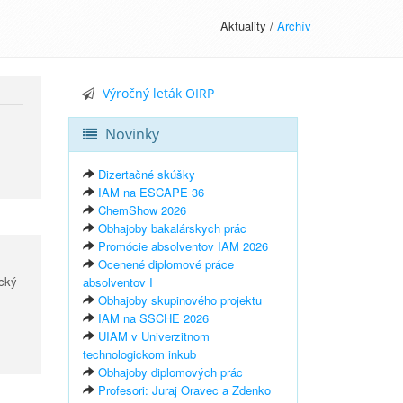
Aktuality /
Archív
Výročný leták OIRP
Novinky
Dizertačné skúšky
IAM na ESCAPE 36
ChemShow 2026
Obhajoby bakalárskych prác
Promócie absolventov IAM 2026
Ocenené diplomové práce
ický
absolventov I
Obhajoby skupinového projektu
IAM na SSCHE 2026
UIAM v Univerzitnom
technologickom inkub
Obhajoby diplomových prác
Profesori: Juraj Oravec a Zdenko