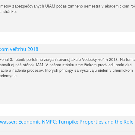
edmetov zabezpečovaných ÚIAM počas zimného semestra v akademickom ro
a stránke:
kom veľtrhu 2018
 konal 3. ročník perfektne zorganizovanej akcie Vedecký veľtrh 2018. Na tomt
stavili aj náš stánok IAM. V našom stánku sme žiakom predviedli praktické
zácie a riadenia procesov, ktorých princípy sa využívajú nielen v chemickom
priemysle.
wasser: Economic NMPC: Turnpike Properties and the Role 