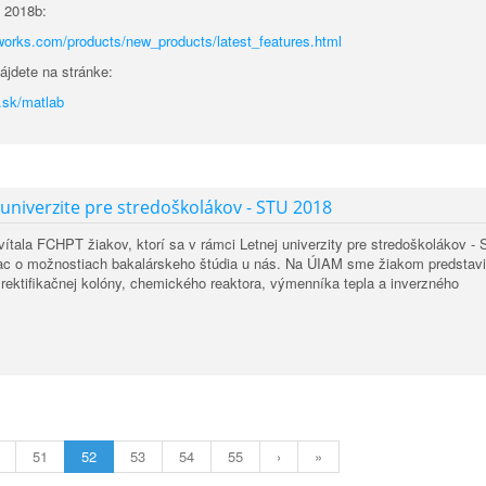
 2018b:
works.com/products/new_products/latest_features.html
jdete na stránke:
.sk/matlab
 univerzite pre stredoškolákov - STU 2018
ivítala FCHPT žiakov, ktorí sa v rámci Letnej univerzity pre stredoškolákov -
ac o možnostiach bakalárskeho štúdia u nás. Na ÚIAM sme žiakom predstavil
 rektifikačnej kolóny, chemického reaktora, výmenníka tepla a inverzného
51
52
53
54
55
›
»