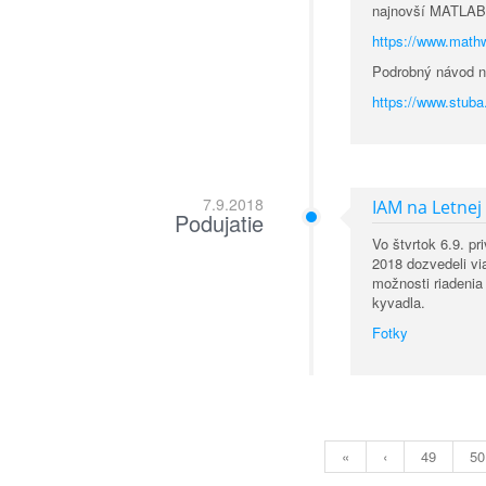
najnovší MATLAB
https://www.math
Podrobný návod ná
https://www.stuba
7.9.2018
IAM na Letnej
Podujatie
Vo štvrtok 6.9. pr
2018 dozvedeli vi
možnosti riadenia
kyvadla.
Fotky
«
‹
49
50