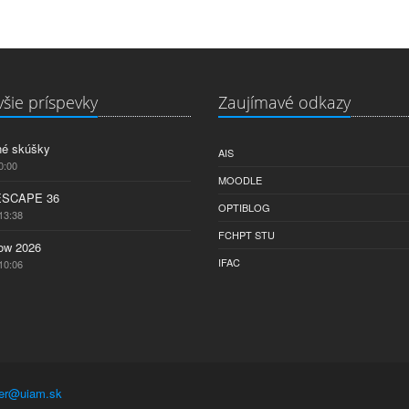
šie príspevky
Zaujímavé odkazy
né skúšky
AIS
0:00
MOODLE
ESCAPE 36
OPTIBLOG
13:38
FCHPT STU
w 2026
IFAC
10:06
er@uiam.sk