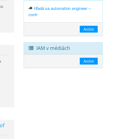
ku
Hľadá sa automation engineer –
contr
Archív
IAM v médiách
o
Archív
of