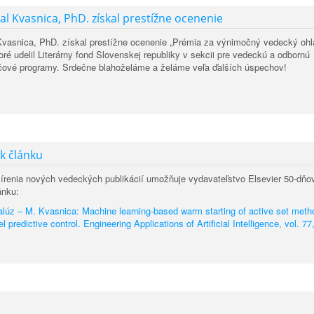
al Kvasnica, PhD. získal prestížne ocenenie
Kvasnica, PhD. získal prestížne ocenenie „Prémia za výnimočný vedecký ohl
toré udelil Literárny fond Slovenskej republiky v sekcii pre vedeckú a odbornú
tačové programy. Srdečne blahoželáme a želáme veľa ďalších úspechov!
 k článku
írenia nových vedeckých publikácií umožňuje vydavateľstvo Elsevier 50-dňo
ánku:
lúz – M. Kvasnica: Machine learning-based warm starting of active set met
predictive control. Engineering Applications of Artificial Intelligence, vol. 77