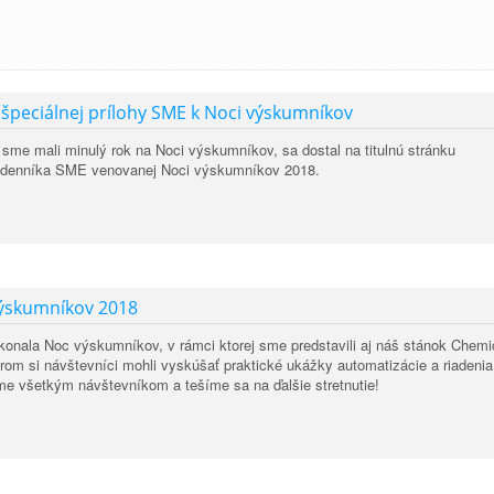
e špeciálnej prílohy SME k Noci výskumníkov
 sme mali minulý rok na Noci výskumníkov, sa dostal na titulnú stránku
hy denníka SME venovanej Noci výskumníkov 2018.
výskumníkov 2018
 konala Noc výskumníkov, v rámci ktorej sme predstavili aj náš stánok Chem
orom si návštevníci mohli vyskúšať praktické ukážky automatizácie a riadenia
e všetkým návštevníkom a tešíme sa na ďalšie stretnutie!