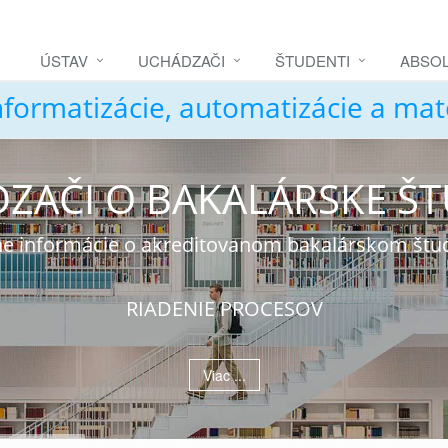
ÚSTAV
UCHÁDZAČI
ŠTUDENTI
ABSOL
nformatizácie, automatizácie a ma
ZAČI O BAKALÁRSKE Š
álne informácie o akreditovanom bakalárskom št
RIADENIE PROCESOV
Viac ...