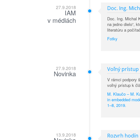
27.9.2018
Doc. Ing. Mich
IAM
v médiách
Doc. Ing. Michal 
na jedno dielo“, k
literatúru a počí
Fotky
27.9.2018
Voľný prístup
Novinka
V rámci podpory š
voľný prístup k čl
M. Klaučo – M. Ka
in embedded model 
1–8, 2019.
13.9.2018
Rozvrh hodín