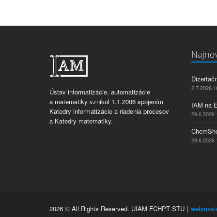
Najnov
Dizertač
2.7.2026 1
Ústav informatizácie, automatizácie
a matematiky vznikol 1.1.2006 spojením
IAM na 
Katedry informatizácie a riadenia procesov
29.6.2026 
a Katedry matematiky.
ChemSho
29.6.2026 
2026 © All Rights Reserved. UIAM FCHPT STU |
webmast