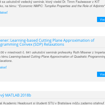
8 sa uskutočnil vedecký seminár, ktorý viedol Dr. Timm Faulwasser z KIT
ko, na tému: "
Economic NMPC: Turnpike Properties and the Role of Adjoints
dalosť
Viac
sener: Learning-based Cutting Plane Approximation of
ogramming Convex (SDP) Relaxations
:00 v miestnosti č. 641 uskutoční seminár profesorky Ruth Misener z Imperia
a tému
Learning-based Cutting Plane Approximation of Quadratic Programmin
axations
.
alosť
Viac
nový MATLAB 2018b
tal Academic Headcount si študenti STU v Bratislave môžu zadarmo stiahnuť