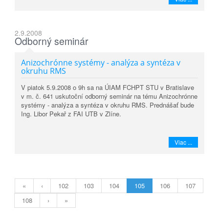
2.9.2008
Odborný seminár
Anizochrónne systémy - analýza a syntéza v
okruhu RMS
V piatok 5.9.2008 o 9h sa na ÚIAM FCHPT STU v Bratislave
v m. č. 641 uskutoční odborný seminár na tému Anizochrónne
systémy - analýza a syntéza v okruhu RMS. Prednášať bude
Ing. Libor Pekař z FAI UTB v Zlíne.
Viac ...
«
‹
102
103
104
105
106
107
108
›
»