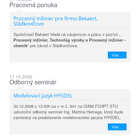
Pracovná ponuka
Procesný inžinier pre firmu Bekaert,
Sládkovičovo
Spoločnosť Bekaert hľadá na záujemcov o prácu v pozícii „
Procesný inžinier, Technológ výroby a Procesný inžinier -
chemik
“ pre závod v Sládkovičove.
Viac ...
17.10.2008
Odborný seminár
Modelovací jazyk HYSDEL
30.10.2008 o 13:00h sa v m.č. 641 na ÚIAM FCHPT STU
uskutoční odborný seminár Ing. Martina Hercega, ktorý bude
zameraný na predstavenie modelovacieho jazyka HYSDEL.
Viac ...