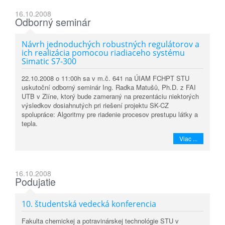
16.10.2008
Odborný seminár
Návrh jednoduchých robustných regulátorov a
ich realizácia pomocou riadiaceho systému
Simatic S7-300
22.10.2008 o 11:00h sa v m.č. 641 na ÚIAM FCHPT STU
uskutoční odborný seminár Ing. Radka Matušů, Ph.D. z FAI
UTB v Zlíne, ktorý bude zameraný na prezentáciu niektorých
výsledkov dosiahnutých pri riešení projektu SK-CZ
spolupráce: Algoritmy pre riadenie procesov prestupu látky a
tepla.
Viac ...
16.10.2008
Podujatie
10. študentská vedecká konferencia
Fakulta chemickej a potravinárskej technológie STU v