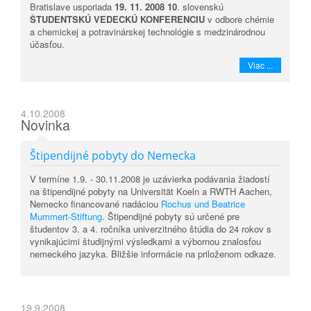
Bratislave usporiada
19. 11. 2008 10
. slovenskú
ŠTUDENTSKÚ VEDECKÚ KONFERENCIU
v odbore chémie
a chemickej a potravinárskej technológie s medzinárodnou
účasťou.
Viac ...
4.10.2008
Novinka
Štipendijné pobyty do Nemecka
V termíne 1.9. - 30.11.2008 je uzávierka podávania žiadostí
na štipendijné pobyty na Universität Koeln a RWTH Aachen,
Nemecko financované nadáciou
Rochus und Beatrice
Mummert-Stiftung
. Štipendijné pobyty sú určené pre
študentov 3. a 4. ročníka univerzitného štúdia do 24 rokov s
vynikajúcimi študijnými výsledkami a výbornou znalosťou
nemeckého jazyka. Bližšie informácie na priloženom odkaze.
19.9.2008