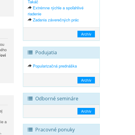
Takáč
Extrémne rýchle a spoľahlivé
riadenie
Zadania záverečných prác
Archív
nou
ného
Podujatia
fovi
Popularizačná prednáška
Archív
Odborné semináre
ej
Archív
ie a
Pracovné ponuky
.