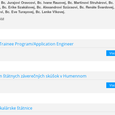
 Bc. Jurajovi Oravcovi, Bc. Ivane Rauovej, Bc. Martinovi Struhárovi, Bc.
 Bc. Erike Szakálovej, Bc. Alexandrovi Sz
ü
csovi, Bc. Renáte Švardovej,
vi, Bc. Eve Turayovej, Bc. Lenke Vlkovej.
IAM
 Trainee Program/Application Engineer
Viac
 štátnych záverečných skúšok v Humennom
Viac
kalárske štátnice