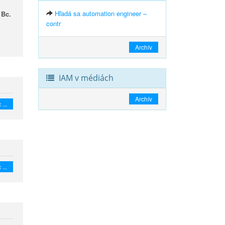
Hľadá sa automation engineer –
 Bc.
contr
Archív
IAM v médiách
Archív
 ...
 ...