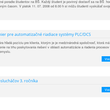
ené poradie študentov na BŠ. Každý študent je povinný dostaviť sa na BŠ ho
ným časom. V piatok 11. 07. 2008 od 8.00 h si môžu študenti vyskúšať svoj
inier pre automatizačné riadiace systémy PLC/DCS
ra hľadá pozíciu pre klienta, ktorým je je medzinárodná spoločnosť, ktorá má
ie na trhu poskytovania riešení v oblasti automatizácie a riadenia procesov
iemyslu.
Viac
slucháčov 3. ročníka
Viac