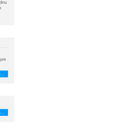
dinu
e
 pre
 ...
 ...