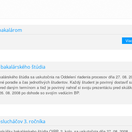
 bakalárom
Viac
 bakalárského štúdia
alárského štúdia sa uskutočnia na Oddelení riadenia procesov dňa 27. 08. 2
ené poradie a čas jednotlivých študentov. Každý študent je povinný dostaviť s
red daným termínom a tiež je povinný nahrať si svoju prezentáciu pred skúš
bo 26. 08. 2008 po dohode so svojím vedúcim BP.
slucháčov 3. ročníka
skúšky bakalárskeho štúdia OIRP, 2. kolo, sa uskutočnia dňa 27. 08. 2008.