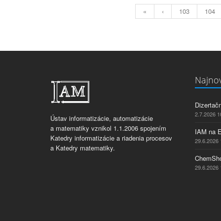
«
‹
103
104
Najnov
Dizertač
2.7.2026 1
Ústav informatizácie, automatizácie
a matematiky vznikol 1.1.2006 spojením
IAM na 
Katedry informatizácie a riadenia procesov
29.6.2026 
a Katedry matematiky.
ChemSho
29.6.2026 