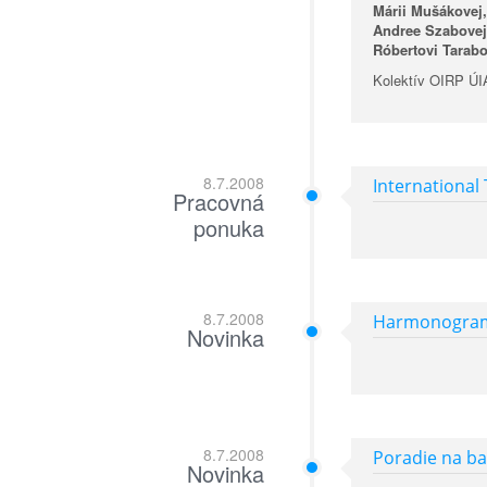
Márii Mušákovej,
Andree Szabovej,
Róbertovi Tarabo
Kolektív OIRP Ú
8.7.2008
International
Pracovná
ponuka
8.7.2008
Harmonogram
Novinka
8.7.2008
Poradie na ba
Novinka