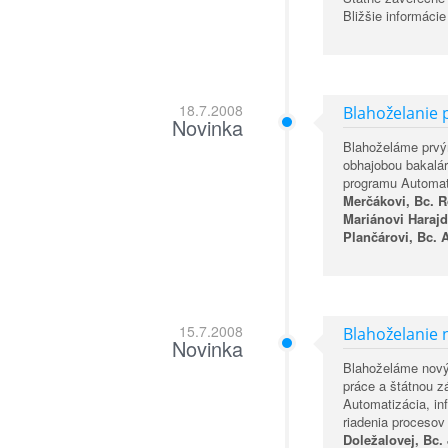
Bližšie informáci
18.7.2008
Blahoželanie
Novinka
Blahoželáme prv
obhajobou bakalár
programu Automati
Merčákovi, Bc. R
Mariánovi Harajd
Plančárovi, Bc.
15.7.2008
Blahoželanie
Novinka
Blahoželáme nový
práce a štátnou z
Automatizácia, in
riadenia proceso
Doležalovej, Bc.