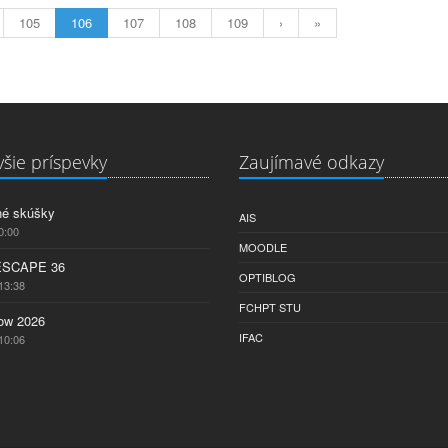
105
106
107
108
109
›
»
šie príspevky
Zaujímavé odkazy
né skúšky
AIS
0:00
MOODLE
ESCAPE 36
OPTIBLOG
13:38
FCHPT STU
w 2026
IFAC
10:06