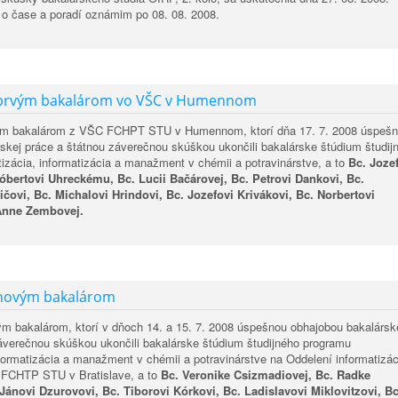
e o čase a poradí oznámim po 08. 08. 2008.
 prvým bakalárom vo VŠC v Humennom
ým bakalárom z VŠC FCHPT STU v Humennom, ktorí dňa 17. 7. 2008 úspeš
skej práce a štátnou záverečnou skúškou ukončili bakalárske štúdium študij
zácia, informatizácia a manažment v chémii a potravinárstve, a to
Bc. Joze
óbertovi Uhreckému, Bc. Lucii Bačárovej, Bc. Petrovi Dankovi, Bc.
ičovi, Bc. Michalovi Hrindovi, Bc. Jozefovi Krivákovi, Bc. Norbertovi
 Anne Zembovej
.
 novým bakalárom
m bakalárom, ktorí v dňoch 14. a 15. 7. 2008 úspešnou obhajobou bakalársk
áverečnou skúškou ukončili bakalárske štúdium študijného programu
formatizácia a manažment v chémii a potravinárstve na Oddelení informatizác
v FCHTP STU v Bratislave, a to
Bc. Veronike Csizmadiovej, Bc. Radke
 Jánovi Dzurovovi, Bc. Tiborovi Kórkovi, Bc. Ladislavovi Miklovitzovi, Bc