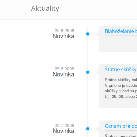
Aktuality
25.8.2008
Blahoželanie
Novinka
25.8.2008
Štátne skúšky
Novinka
Štátne skúšky bak
V prílohe je uved
skúšky 1 hodinu p
t. j. 25. 08. ale
28.7.2008
Oznam pre po
Novinka
Štátne záverečné 