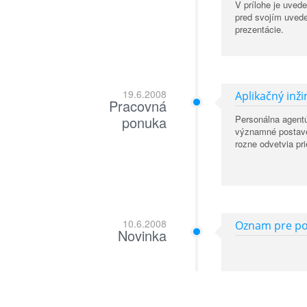
V prílohe je uved
pred svojím uvede
prezentácie.
19.6.2008
Aplikačný inž
Pracovná
ponuka
Personálna agentú
významné postaven
rozne odvetvia pr
10.6.2008
Oznam pre po
Novinka