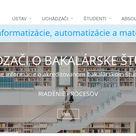
ÚSTAV
UCHÁDZAČI
ŠTUDENTI
ABSOL
nformatizácie, automatizácie a ma
ZAČI O BAKALÁRSKE Š
álne informácie o akreditovanom bakalárskom št
RIADENIE PROCESOV
Viac ...