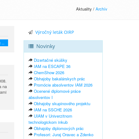
Aktuality /
Archív
Výročný leták OIRP
 ...
Novinky
Dizertačné skúšky
IAM na ESCAPE 36
ChemShow 2026
Obhajoby bakalárskych prác
008.
Promócie absolventov IAM 2026
a na
Ocenené diplomové práce
kami
absolventov I
Obhajoby skupinového projektu
IAM na SSCHE 2026
UIAM v Univerzitnom
technologickom inkub
Obhajoby diplomových prác
Profesori: Juraj Oravec a Zdenko