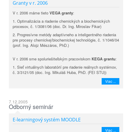
Granty v r. 2006
V r. 2006 máme tieto
VEGA granty
:
1. Optimalizácia a riadenie chemických a biochemických
procesov, č. 1/3081/06 (doc. Dr. Ing. Miroslav Fikar)
2. Progresívne metódy adaptívneho a inteligentného riadenia
pre procesy chemickej/biochemickej technológie, č. 1/1046/04
(prof. Ing. Alojz Mészáros, PhD.)
V r. 2006 sme spoluriešiteľským pracoviskom
KEGA grantu
:
1. Sieť virtuálnych laboratórií pre riadenie reálnych systémov,
č. 3/3121/05 (doc. Ing. Mikuláš Huba, PhD. (FEI STU))
Viac ...
7.12.2005
Odborný seminár
E-learningový systém MOODLE
Viac ...