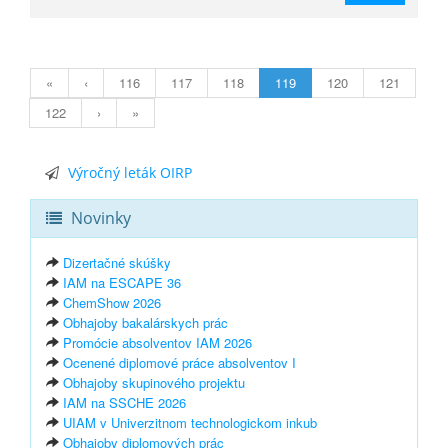
«
‹
116
117
118
119
120
121
122
›
»
Výročný leták OIRP
Novinky
Dizertačné skúšky
IAM na ESCAPE 36
ChemShow 2026
Obhajoby bakalárskych prác
Promócie absolventov IAM 2026
Ocenené diplomové práce absolventov I
Obhajoby skupinového projektu
IAM na SSCHE 2026
UIAM v Univerzitnom technologickom inkub
Obhajoby diplomových prác