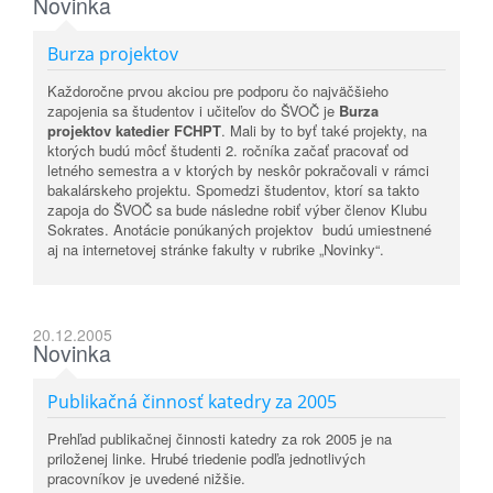
Novinka
Burza projektov
Každoročne prvou akciou pre podporu čo najväčšieho
zapojenia sa študentov i učiteľov do ŠVOČ je
Burza
projektov katedier FCHPT
. Mali by to byť také projekty, na
ktorých budú môcť študenti 2. ročníka začať pracovať od
letného semestra a v ktorých by neskôr pokračovali v rámci
bakalárskeho projektu. Spomedzi študentov, ktorí sa takto
zapoja do ŠVOČ sa bude následne robiť výber členov Klubu
Sokrates. Anotácie ponúkaných projektov budú umiestnené
aj na internetovej stránke fakulty v rubrike „Novinky“.
20.12.2005
Novinka
Publikačná činnosť katedry za 2005
Prehľad publikačnej činnosti katedry za rok 2005 je na
priloženej linke. Hrubé triedenie podľa jednotlivých
pracovníkov je uvedené nižšie.