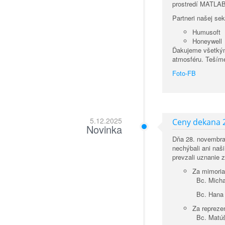
prostredí MATLAB
Partneri našej sek
Humusoft
Honeywell
Ďakujeme všetkým 
atmosféru. Tešíme
Foto-FB
5.12.2025
Ceny dekana 
Novinka
Dňa 28. novembr
nechýbali ani naš
prevzali uznanie 
Za mimoria
Bc. Michaela
Bc. Hana Me
Za repreze
Bc. Matúš K