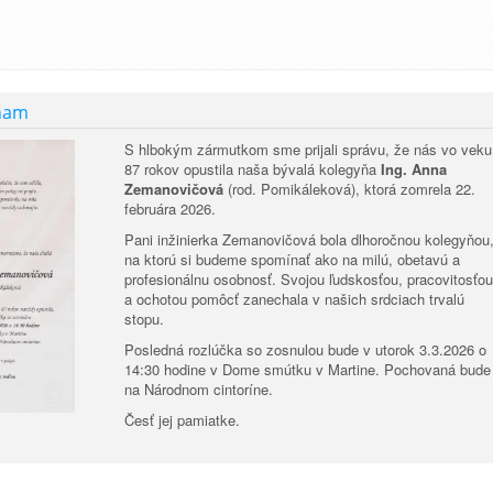
nam
S hlbokým zármutkom sme prijali správu, že nás vo veku
87 rokov opustila naša bývalá kolegyňa
Ing. Anna
Zemanovičová
(rod. Pomikáleková), ktorá zomrela 22.
februára 2026.
Pani inžinierka Zemanovičová bola dlhoročnou kolegyňou
na ktorú si budeme spomínať ako na milú, obetavú a
profesionálnu osobnosť. Svojou ľudskosťou, pracovitosťo
a ochotou pomôcť zanechala v našich srdciach trvalú
stopu.
Posledná rozlúčka so zosnulou bude v utorok 3.3.2026 o
14:30 hodine v Dome smútku v Martine. Pochovaná bude
na Národnom cintoríne.
Česť jej pamiatke.