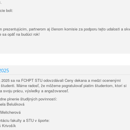
.
cie boli:
prezentujúcim, partnerom aj členom komisie za podporu tejto udalosti a sk
 sa opäť na budúci rok!
2025
a 2025 sa na FCHPT STU odovzdávali Ceny dekana a medzi ocenenými
i študenti. Máme radosť, že môžeme pogratulovať piatim študentom, ktorí si
za svoju prácu, výsledky a angažovanosť.
dne plnenie študijných povinností:
 Belušková
licherová
ntáciu fakulty a STU v športe:
rivošík