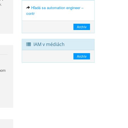
v.
Hľadá sa automation engineer –
contr
Archív
IAM v médiách
Archív
.
žnom