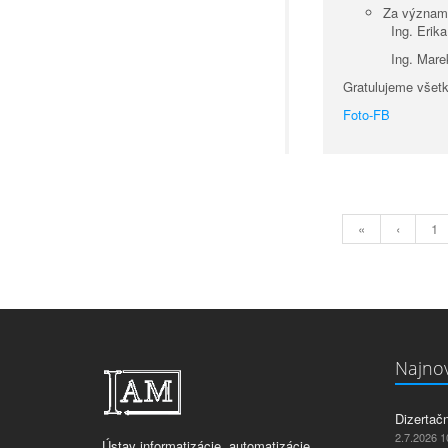
Za významn
Ing. Erika Plš
Ing. Marek 
Gratulujeme vše
Foto-FB
«
‹
1
Najnov
Dizertač
2.7.2026 1
Ústav informatizácie, automatizácie