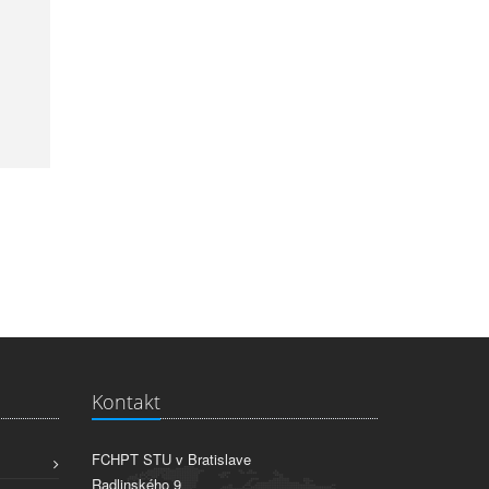
Kontakt
FCHPT STU v Bratislave
Radlinského 9