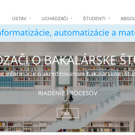
ÚSTAV
UCHÁDZAČI
ŠTUDENTI
ABSOL
nformatizácie, automatizácie a ma
ZAČI O BAKALÁRSKE Š
álne informácie o akreditovanom bakalárskom št
RIADENIE PROCESOV
Viac ...