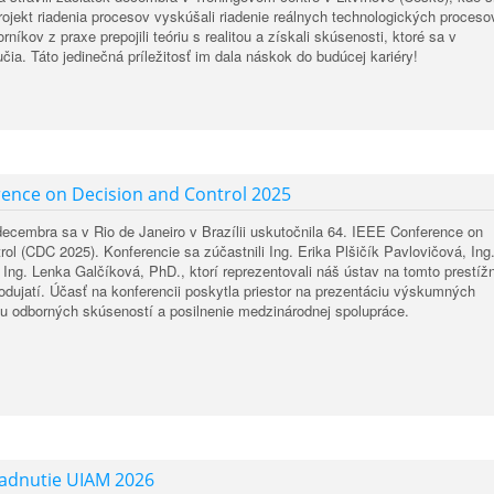
ojekt riadenia procesov vyskúšali riadenie reálnych technologických proceso
íkov z praxe prepojili teóriu s realitou a získali skúsenosti, ktoré sa v
čia. Táto jedinečná príležitosť im dala náskok do budúcej kariéry!
ence on Decision and Control 2025
decembra sa v Rio de Janeiro v Brazílii uskutočnila 64. IEEE Conference on
rol (CDC 2025). Konferencie sa zúčastnili Ing. Erika Plšičík Pavlovičová, Ing
Ing. Lenka Galčíková, PhD., ktorí reprezentovali náš ústav na tomto prestí
ujatí. Účasť na konferencii poskytla priestor na prezentáciu výskumných
u odborných skúseností a posilnenie medzinárodnej spolupráce.
sadnutie UIAM 2026