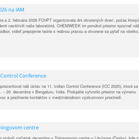
26 na IAM
ra a 2. februára 2026 FCHPT organizovala dni otvorených dverí, počas ktorý
denti navštívili naše laboratóriá. CHEMWEEK im ponúkol priestor spoznať ná
 odbor, vidieť prepojenie teórie s reálnou praxou a otvorene sa pýtať na všetko
 Control Conference
prezentoval náš ústav na 11. Indian Control Conference (ICC 2025), ktorá sa
. – 20. decembra v Bengaluru, India. Podujatie vytvorilo priestor na výmenu
kov a posilnenie kontaktov v medzinárodnom výskumnom prostredí.
éningovom centre
ka strávili začiatok decembra v Tréningovom centre v Litvínove (Česko), kde s