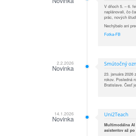
Novinka
V dňoch 5. – 6. f
naplánovali, čo č
prác, nových štud
Nechýbalo ani pr
Fotka-FB
2.2.2026
Smútočný oz
Novinka
23. januára 2026 
rokov. Posledná r
Bratislave. Česť 
14.1.2026
Uni2Teach
Novinka
Multimodálna AI 
asistentov až po