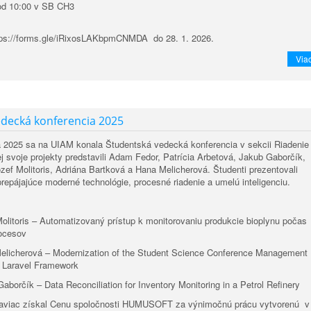
od 10:00 v SB CH3
ttps://forms.gle/iRixosLAKbpmCNMDA do 28. 1. 2026.
Viac
edecká konferencia 2025
 2025 sa na UIAM konala Študentská vedecká konferencia v sekcii Riadenie
ej svoje projekty predstavili Adam Fedor, Patrícia Arbetová, Jakub Gaborčík,
ef Molitoris, Adriána Bartková a Hana Melicherová. Študenti prezentovali
prepájajúce moderné technológie, procesné riadenie a umelú inteligenciu.
Molitoris – Automatizovaný prístup k monitorovaniu produkcie bioplynu počas
ocesov
Melicherová – Modernization of the Student Science Conference Management
 Laravel Framework
aborčík – Data Reconciliation for Inventory Monitoring in a Petrol Refinery
aviac získal Cenu spoločnosti HUMUSOFT za výnimočnú prácu vytvorenú v