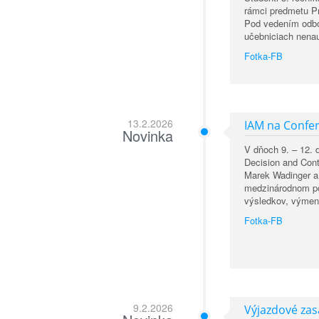
rámci predmetu Pr
Pod vedením odborn
učebniciach nenau
Fotka-FB
13.2.2026
IAM na Confer
Novinka
V dňoch 9. – 12. 
Decision and Cont
Marek Wadinger a 
medzinárodnom pod
výsledkov, výmen
Fotka-FB
9.2.2026
Výjazdové za