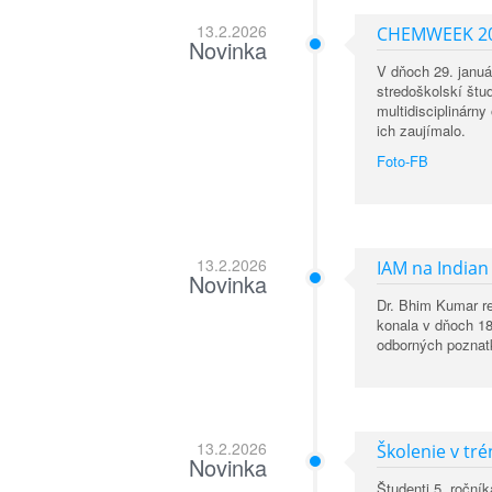
13.2.2026
CHEMWEEK 20
Novinka
V dňoch 29. januá
stredoškolskí štu
multidisciplinárny
ich zaujímalo.
Foto-FB
13.2.2026
IAM na Indian
Novinka
Dr. Bhim Kumar re
konala v dňoch 18
odborných poznat
13.2.2026
Školenie v tr
Novinka
Študenti 5. roční