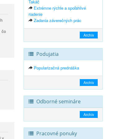
Takáč
Extrémne rýchle a spoľahlivé
riadenie
ch
Zadania záverečných prác
š
, čo
Archív
Podujatia
Popularizačná prednáška
Archív
Odborné semináre
Archív
Pracovné ponuky
i v