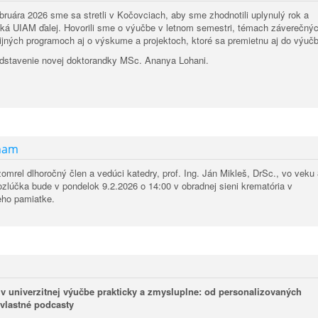
ebruára 2026 sme sa stretli v Kočovciach, aby sme zhodnotili uplynulý rok a
aká UIAM ďalej. Hovorili sme o výučbe v letnom semestri, témach záverečný
ijných programoch aj o výskume a projektoch, ktoré sa premietnu aj do výučb
edstavenie novej doktorandky MSc. Ananya Lohani.
nam
zomrel dlhoročný člen a vedúci katedry, prof. Ing. Ján Mikleš, DrSc., vo veku
ozlúčka bude v pondelok 9.2.2026 o 14:00 v obradnej sieni krematória v
jeho pamiatke.
v univerzitnej výučbe prakticky a zmysluplne: od personalizovaných
 vlastné podcasty