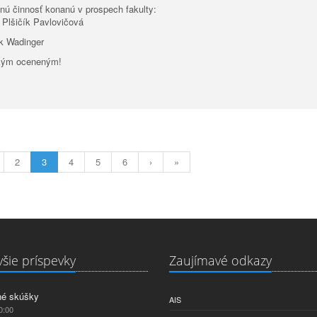
ú činnosť konanú v prospech fakulty:
ičík Pavlovičová
Wadinger
tkým oceneným!
2
3
4
5
6
›
»
šie príspevky
Zaujímavé odkazy
né skúšky
AIS
0:00