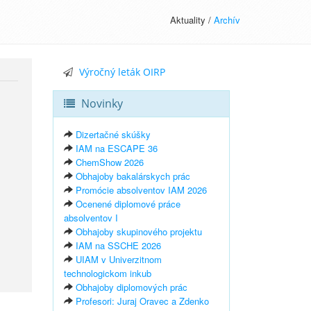
Aktuality /
Archív
Výročný leták OIRP
Novinky
Dizertačné skúšky
IAM na ESCAPE 36
,
ChemShow 2026
u
Obhajoby bakalárskych prác
Promócie absolventov IAM 2026
Ocenené diplomové práce
absolventov I
Obhajoby skupinového projektu
IAM na SSCHE 2026
UIAM v Univerzitnom
technologickom inkub
Obhajoby diplomových prác
Profesori: Juraj Oravec a Zdenko