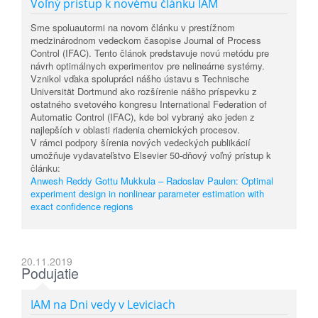
Voľný prístup k novému článku IAM
Sme spoluautormi na novom článku v prestížnom
medzinárodnom vedeckom časopise Journal of Process
Control (IFAC). Tento článok predstavuje novú metódu pre
návrh optimálnych experimentov pre nelineárne systémy.
Vznikol vďaka spolupráci nášho ústavu s Technische
Universität Dortmund ako rozšírenie nášho príspevku z
ostatného svetového kongresu International Federation of
Automatic Control (IFAC), kde bol vybraný ako jeden z
najlepších v oblasti riadenia chemických procesov.
V rámci podpory šírenia nových vedeckých publikácií
umožňuje vydavateľstvo Elsevier 50-dňový voľný prístup k
článku:
Anwesh Reddy Gottu Mukkula – Radoslav Paulen: Optimal
experiment design in nonlinear parameter estimation with
exact confidence regions
20.11.2019
Podujatie
IAM na Dni vedy v Leviciach