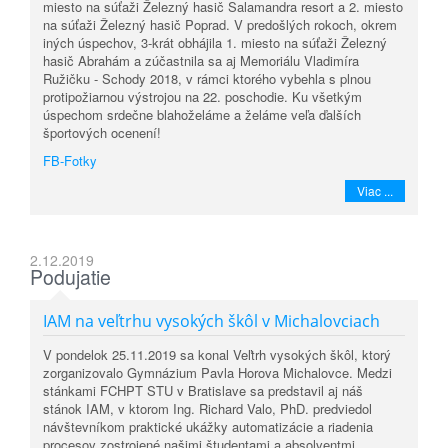
miesto na súťaži Železný hasič Salamandra resort a 2. miesto
na súťaži Železný hasič Poprad. V predošlých rokoch, okrem
iných úspechov, 3-krát obhájila 1. miesto na súťaži Železný
hasič Abrahám a zúčastnila sa aj Memoriálu Vladimíra
Ružičku - Schody 2018, v rámci ktorého vybehla s plnou
protipožiarnou výstrojou na 22. poschodie. Ku všetkým
úspechom srdečne blahoželáme a želáme veľa ďalších
športových ocenení!
FB-Fotky
Viac ...
2.12.2019
Podujatie
IAM na veľtrhu vysokých škôl v Michalovciach
V pondelok 25.11.2019 sa konal Veľtrh vysokých škôl, ktorý
zorganizovalo Gymnázium Pavla Horova Michalovce. Medzi
stánkami FCHPT STU v Bratislave sa predstavil aj náš
stánok IAM, v ktorom Ing. Richard Valo, PhD. predviedol
návštevníkom praktické ukážky automatizácie a riadenia
procesov zostrojené našimi študentami a absolventmi.