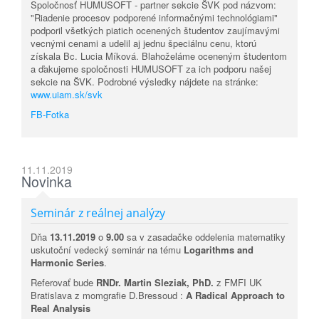
Spoločnosť HUMUSOFT - partner sekcie ŠVK pod názvom:
"Riadenie procesov podporené informačnými technológiami"
podporil všetkých piatich ocenených študentov zaujímavými
vecnými cenami a udelil aj jednu špeciálnu cenu, ktorú
získala Bc. Lucia Míková. Blahoželáme oceneným študentom
a ďakujeme spoločnosti HUMUSOFT za ich podporu našej
sekcie na ŠVK. Podrobné výsledky nájdete na stránke:
www.uiam.sk/svk
FB-Fotka
11.11.2019
Novinka
Seminár z reálnej analýzy
Dňa
13.11.2019
o
9.00
sa v zasadačke oddelenia matematiky
uskutoční vedecký seminár na tému
Logarithms and
Harmonic Series
.
Referovať bude
RNDr. Martin Sleziak, PhD.
z FMFI UK
Bratislava z momgrafie D.Bressoud :
A Radical Approach to
Real Analysis