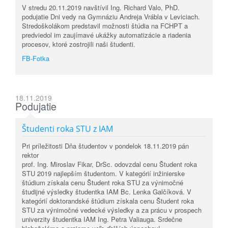
V stredu 20.11.2019 navštívil Ing. Richard Valo, PhD.
podujatie Dni vedy na Gymnáziu Andreja Vrábla v Leviciach.
Stredoškolákom predstavil možnosti štúdia na FCHPT a
predviedol im zaujímavé ukážky automatizácie a riadenia
procesov, ktoré zostrojili naši študenti.
FB-Fotka
18.11.2019
Podujatie
Študenti roka STU z IAM
Pri príležitosti Dňa študentov v pondelok 18.11.2019 pán
rektor
prof. Ing. Miroslav Fikar, DrSc. odovzdal cenu Študent roka
STU 2019 najlepším študentom. V kategórií inžinierske
štúdium získala cenu Študent roka STU za výnimočné
študijné výsledky študentka IAM Bc. Lenka Galčíková. V
kategórií doktorandské štúdium získala cenu Študent roka
STU za výnimočné vedecké výsledky a za prácu v prospech
univerzity študentka IAM Ing. Petra Valiauga. Srdečne