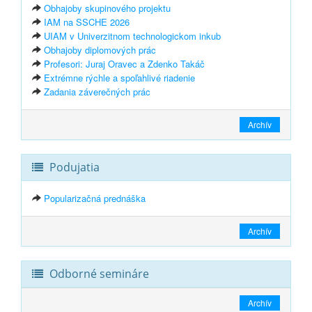
Obhajoby skupinového projektu
IAM na SSCHE 2026
UIAM v Univerzitnom technologickom inkub
Obhajoby diplomových prác
Profesori: Juraj Oravec a Zdenko Takáč
Extrémne rýchle a spoľahlivé riadenie
Zadania záverečných prác
Archív
Podujatia
Popularizačná prednáška
Archív
Odborné semináre
Archív