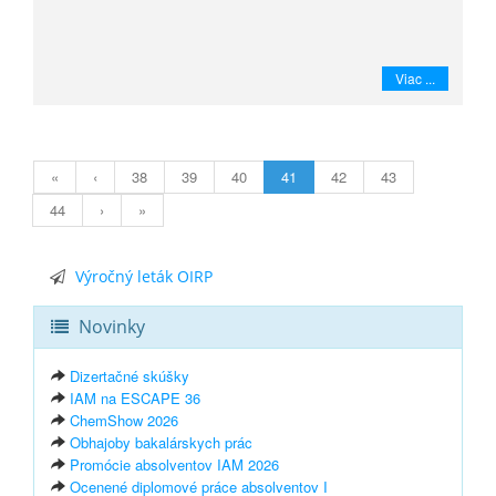
Viac ...
«
‹
38
39
40
41
42
43
44
›
»
Výročný leták OIRP
Novinky
Dizertačné skúšky
IAM na ESCAPE 36
ChemShow 2026
Obhajoby bakalárskych prác
Promócie absolventov IAM 2026
Ocenené diplomové práce absolventov I