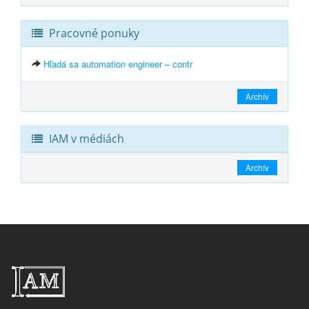
Pracovné ponuky
Hľadá sa automation engineer – contr
Archív
IAM v médiách
Archív