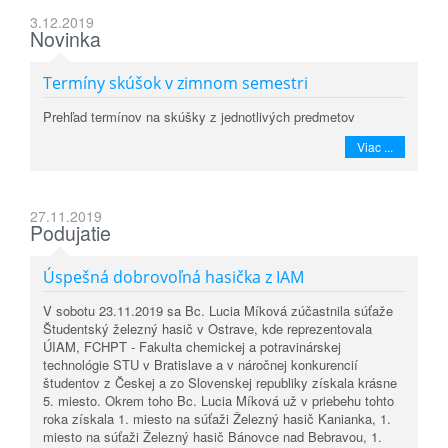
3.12.2019
Novinka
Termíny skúšok v zimnom semestri
Prehľad termínov na skúšky z jednotlivých predmetov
Viac ...
27.11.2019
Podujatie
Úspešná dobrovoľná hasička z IAM
V sobotu 23.11.2019 sa Bc. Lucia Míková zúčastnila súťaže
Študentský železný hasič v Ostrave, kde reprezentovala
ÚIAM, FCHPT - Fakulta chemickej a potravinárskej
technológie STU v Bratislave a v náročnej konkurencií
študentov z Českej a zo Slovenskej republiky získala krásne
5. miesto. Okrem toho Bc. Lucia Míková už v priebehu tohto
roka získala 1. miesto na súťaži Železný hasič Kanianka, 1.
miesto na súťaži Železný hasič Bánovce nad Bebravou, 1.