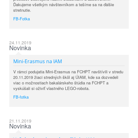
Ďakujeme všetkým návštevníkom a tešíme sa na ďalšie
stretnutie.
FB-Fotka
24.11.2019
Novinka
Mini-Erasmus na IAM
V rámci podujatia Mini-Erasmus na FCHPT navštívili v stredu
20.11.2019 žiaci stredných škôl aj ÚIAM, kde sa dozvedeli
viac o možnostiach bakalárskeho štúdia na FCHPT a
vyskúšali si oživiť vlastného LEGO-robota.
FB-fotka
21.11.2019
Novinka