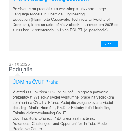
Pozývame na prednášku a workshop s názvom:
Large
Language Models in Chemical Engineering
Education
(Fiammetta Caccavale, Technical University of
Denmark), ktoré sa uskutočnia v utorok 11. novembra 2025 od
10:00 hod. v priestoroch knižnice FCHPT (2. poschodie).
Viac ...
27.10.2025
Podujatie
ÚIAM na ČVUT Praha
V stredu 22. októbra 2025 prijali naši kolegovia pozvanie
prezentovať výsledky svojej výskumnej práce na vedeckom
seminári na ČVUT v Prahe. Podujatie zorganizoval a viedol
doc. Ing. Martin Hromčík, Ph.D. z Katedry řídicí techniky,
Fakulty elektrotechnickej ČVUT.
Doc. Ing. Juraj Oravec, PhD. prednášal na tému:
Advances, Challenges, and Opportunities in Tube Model
Predictive Control.