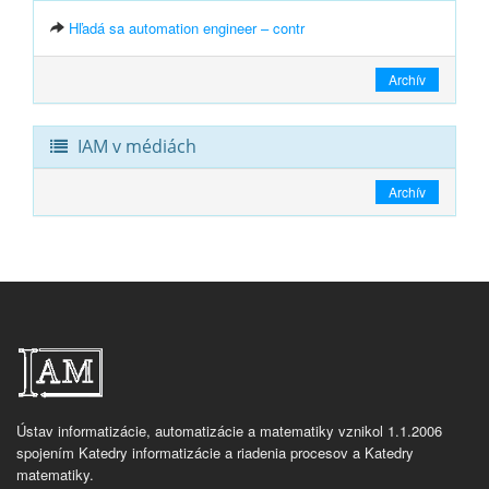
Hľadá sa automation engineer – contr
Archív
IAM v médiách
Archív
Ústav informatizácie, automatizácie a matematiky vznikol 1.1.2006
spojením Katedry informatizácie a riadenia procesov a Katedry
matematiky.