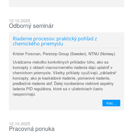
12.10.2025
Odborný seminár
Riadenie procesov: praktický pohľad z
chemického priemyslu
Krister Forsman, Perstorp Group (Sweden), NTNU (Norway)
Uvádzame niekoľko konkrétnych príkladov toho, ako sa
koncepty z oblasti viacrozmerného riadenia dajú uplatniť v
chemickom priemysle. Všetky príklady využívajú „základné“
koncepty, ako je kaskádové riadenie, pomerové riadenie,
predbežné riadenie atď. Ďalej rozoberáme niektoré aspekty
ladenia PID regulátora, ktoré sa v učebniciach často
nespomínajú.
Viac ...
12.10.2025
Pracovná ponuka