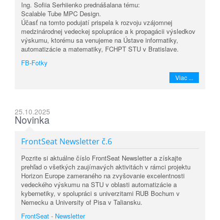
Ing. Sofiia Serhiienko prednášalana tému:
Scalable Tube MPC Design.
Účasť na tomto podujatí prispela k rozvoju vzájomnej
medzinárodnej vedeckej spolupráce a k propagácii výsledkov
výskumu, ktorému sa venujeme na Ústave informatiky,
automatizácie a matematiky, FCHPT STU v Bratislave.
FB-Fotky
Viac ...
25.10.2025
Novinka
FrontSeat Newsletter č.6
Pozrite si aktuálne číslo FrontSeat Newsletter a získajte
prehľad o všetkých zaujímavých aktivitách v rámci projektu
Horizon Europe zameraného na zvyšovanie excelentnosti
vedeckého výskumu na STU v oblasti automatizácie a
kybernetiky, v spolupráci s univerzitami RUB Bochum v
Nemecku a University of Pisa v Taliansku.
FrontSeat - Newsletter