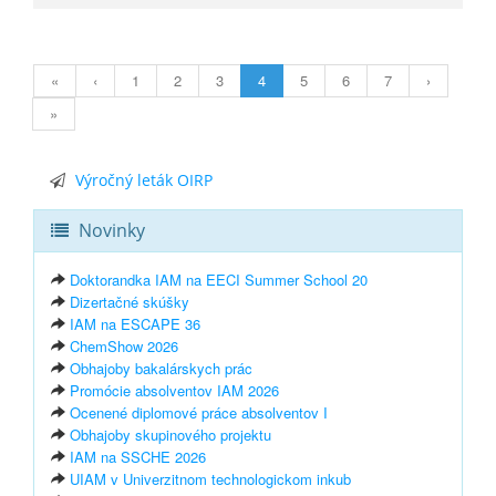
«
‹
1
2
3
4
5
6
7
›
»
Výročný leták OIRP
Novinky
Doktorandka IAM na EECI Summer School 20
Dizertačné skúšky
IAM na ESCAPE 36
ChemShow 2026
Obhajoby bakalárskych prác
Promócie absolventov IAM 2026
Ocenené diplomové práce absolventov I
Obhajoby skupinového projektu
IAM na SSCHE 2026
UIAM v Univerzitnom technologickom inkub