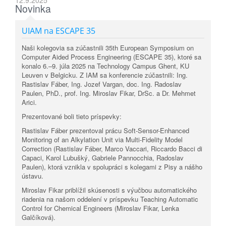
12.9.2025
Novinka
UIAM na ESCAPE 35
Naši kolegovia sa zúčastnili 35th European Symposium on
Computer Aided Process Engineering (ESCAPE 35), ktoré sa
konalo 6.–9. júla 2025 na Technology Campus Ghent, KU
Leuven v Belgicku. Z IAM sa konferencie zúčastnili: Ing.
Rastislav Fáber, Ing. Jozef Vargan, doc. Ing. Radoslav
Paulen, PhD., prof. Ing. Miroslav Fikar, DrSc. a Dr. Mehmet
Arici.
Prezentované boli tieto príspevky:
Rastislav Fáber prezentoval prácu Soft-Sensor-Enhanced
Monitoring of an Alkylation Unit via Multi-Fidelity Model
Correction (Rastislav Fáber, Marco Vaccari, Riccardo Bacci di
Capaci, Karol Lubušký, Gabriele Pannocchia, Radoslav
Paulen), ktorá vznikla v spolupráci s kolegami z Pisy a nášho
ústavu.
Miroslav Fikar priblížil skúsenosti s výučbou automatického
riadenia na našom oddelení v príspevku Teaching Automatic
Control for Chemical Engineers (Miroslav Fikar, Lenka
Galčíková).