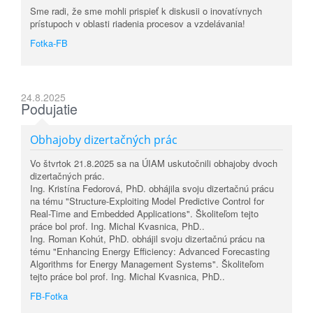
Sme radi, že sme mohli prispieť k diskusii o inovatívnych
prístupoch v oblasti riadenia procesov a vzdelávania!
Fotka-FB
24.8.2025
Podujatie
Obhajoby dizertačných prác
Vo štvrtok 21.8.2025 sa na ÚIAM uskutočnili obhajoby dvoch
dizertačných prác.
Ing. Kristína Fedorová, PhD. obhájila svoju dizertačnú prácu
na tému "Structure-Exploiting Model Predictive Control for
Real-Time and Embedded Applications". Školiteľom tejto
práce bol prof. Ing. Michal Kvasnica, PhD..
Ing. Roman Kohút, PhD. obhájil svoju dizertačnú prácu na
tému "Enhancing Energy Efficiency: Advanced Forecasting
Algorithms for Energy Management Systems". Školiteľom
tejto práce bol prof. Ing. Michal Kvasnica, PhD..
FB-Fotka