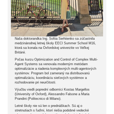
Naša doktorandka Ing. Sofiia Serhiienko sa zúčastnila
medzinárodnej letnej školy EECI Summer School M16,
ktorá sa konala na Oxfordskej univerzite vo Veľkej
Británii.
Počas kurzu Optimization and Control of Complex Multi-
Agent Systems sa venovala moderným metódam
optimalizácie a riadenia komplexných multi-agentových
systémov. Program bol zameraný na distribuovanú
optimalizáciu, koordináciu sieťových systémov a
rozhodovanie pri neurčitosti.
Výučbu viedli poprední odborníci Kostas Margellos
(University of Oxford), Alessandro Falsone a Maria
Prandini (Politecnico di Milano).
Letné školy nie sú len o prednáškach. Sú aj o
stretnutiach s ľuďmi, ktorí riešia podobné vedecké