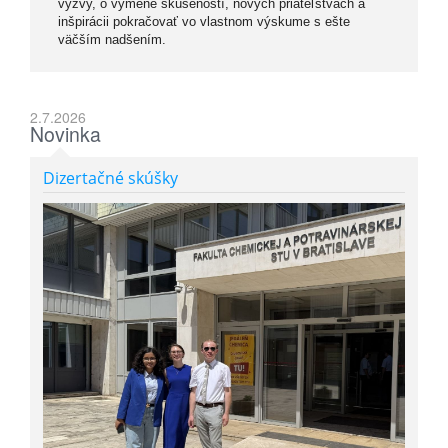
výzvy, o výmene skúseností, nových priateľstvách a
inšpirácii pokračovať vo vlastnom výskume s ešte
väčším nadšením.
2.7.2026
Novinka
Dizertačné skúšky