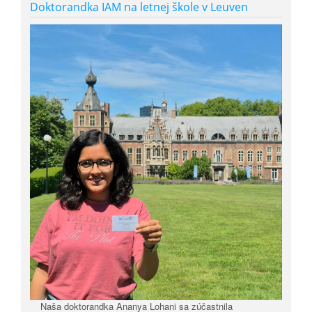
Doktorandka IAM na letnej škole v Leuven
Naša doktorandka
Ananya Lohani
sa zúčastnila