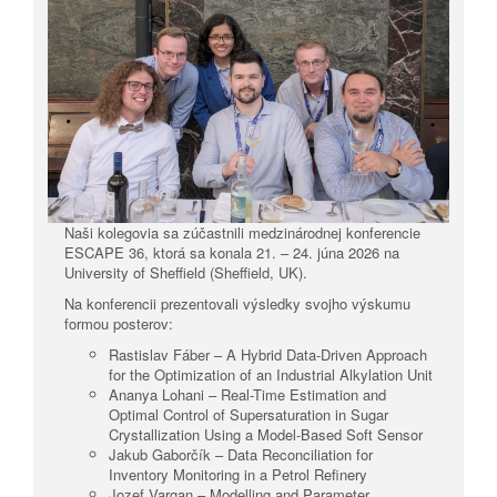
Naši kolegovia sa zúčastnili medzinárodnej konferencie
ESCAPE 36, ktorá sa konala 21. – 24. júna 2026 na
University of Sheffield (Sheffield, UK).
Na konferencii prezentovali výsledky svojho výskumu
formou posterov:
Rastislav Fáber – A Hybrid Data-Driven Approach
for the Optimization of an Industrial Alkylation Unit
Ananya Lohani – Real-Time Estimation and
Optimal Control of Supersaturation in Sugar
Crystallization Using a Model-Based Soft Sensor
Jakub Gaborčík – Data Reconciliation for
Inventory Monitoring in a Petrol Refinery
Jozef Vargan – Modelling and Parameter