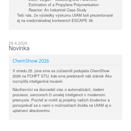
Estimation of a Propylene Polymerisation
Reactor: An Industrial Case Study
Teší nás, že výsledky výskumu UIAM boli prezentované
aj na medzinárodnej konferencii ESCAPE 36.
29.6.2026
Novinka
ChemShow 2026
V stredu 25. júna sme sa zúčastnili podujatia ChemShow
2026 na FCHPT STU, kde sme predstavili náš stánok Ako
rozmýšľa inteligentná továreň.
Návštevníci sa dozvedeli viac o automatizácii, riadení
procesov, senzoroch či umelej inteligencii v modernom
priemysle. Pozrieť si mohli aj projekty našich študentov a
porozprávať sa s nami o možnostiach štúdia na UIAM aj o
uplatnení absolventov.