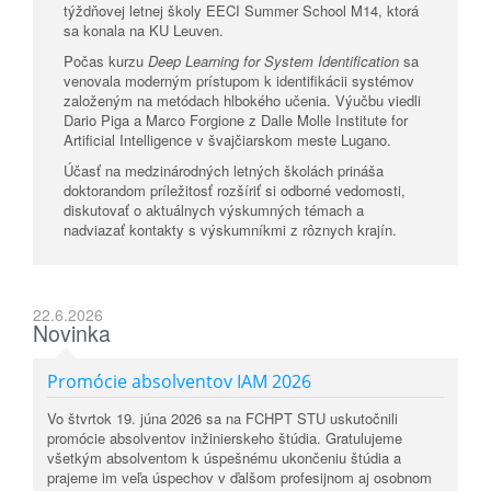
týždňovej letnej školy
EECI Summer School M14
, ktorá
sa konala na
KU Leuven
.
Počas kurzu
Deep Learning for System Identification
sa
venovala moderným prístupom k identifikácii systémov
založeným na metódach hlbokého učenia. Výučbu viedli
Dario Piga
a
Marco Forgione
z
Dalle Molle Institute for
Artificial Intelligence
v švajčiarskom meste
Lugano
.
Účasť na medzinárodných letných školách prináša
doktorandom príležitosť rozšíriť si odborné vedomosti,
diskutovať o aktuálnych výskumných témach a
nadviazať kontakty s výskumníkmi z rôznych krajín.
22.6.2026
Novinka
Promócie absolventov IAM 2026
Vo štvrtok 19. júna 2026 sa na FCHPT STU uskutočnili
promócie absolventov inžinierskeho štúdia. Gratulujeme
všetkým absolventom k úspešnému ukončeniu štúdia a
prajeme im veľa úspechov v ďalšom profesijnom aj osobnom