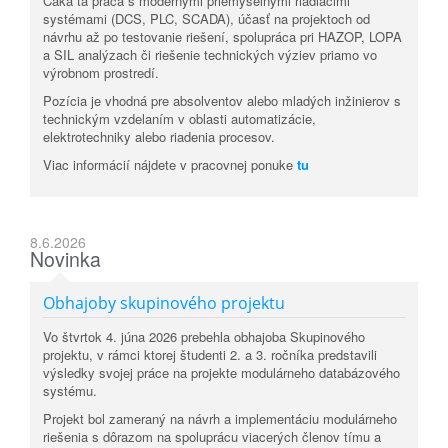
Čaká ťa práca s modernými priemyselnými riadiacimi
systémami (DCS, PLC, SCADA), účasť na projektoch od
návrhu až po testovanie riešení, spolupráca pri HAZOP, LOPA
a SIL analýzach či riešenie technických výziev priamo vo
výrobnom prostredí.
Pozícia je vhodná pre absolventov alebo mladých inžinierov s
technickým vzdelaním v oblasti automatizácie,
elektrotechniky alebo riadenia procesov.
Viac informácií nájdete v pracovnej ponuke
tu
8.6.2026
Novinka
Obhajoby skupinového projektu
Vo štvrtok 4. júna 2026 prebehla obhajoba Skupinového
projektu, v rámci ktorej študenti 2. a 3. ročníka predstavili
výsledky svojej práce na projekte modulárneho databázového
systému.
Projekt bol zameraný na návrh a implementáciu modulárneho
riešenia s dôrazom na spoluprácu viacerých členov tímu a