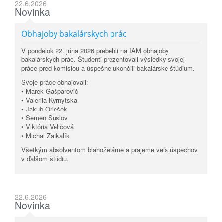
22.6.2026
Novinka
Obhajoby bakalárskych prác
V pondelok 22. júna 2026 prebehli na IAM obhajoby
bakalárskych prác. Študenti prezentovali výsledky svojej
práce pred komisiou a úspešne ukončili bakalárske štúdium.
Svoje práce obhajovali:
• Marek Gašparovič
• Valeriia Kyrnytska
• Jakub Oriešek
• Semen Suslov
• Viktória Veličová
• Michal Zatkalík
Všetkým absolventom blahoželáme a prajeme veľa úspechov
v ďalšom štúdiu.
22.6.2026
Novinka