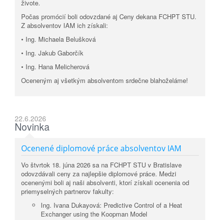
živote.
Počas promócií boli odovzdané aj Ceny dekana FCHPT STU.
Z absolventov IAM ich získali:
• Ing. Michaela Belušková
• Ing. Jakub Gaborčík
• Ing. Hana Melicherová
Oceneným aj všetkým absolventom srdečne blahoželáme!
22.6.2026
Novinka
Ocenené diplomové práce absolventov IAM
Vo štvrtok 18. júna 2026 sa na FCHPT STU v Bratislave
odovzdávali ceny za najlepšie diplomové práce. Medzi
ocenenými boli aj naši absolventi, ktorí získali ocenenia od
priemyselných partnerov fakulty:
Ing. Ivana Dukayová: Predictive Control of a Heat
Exchanger using the Koopman Model