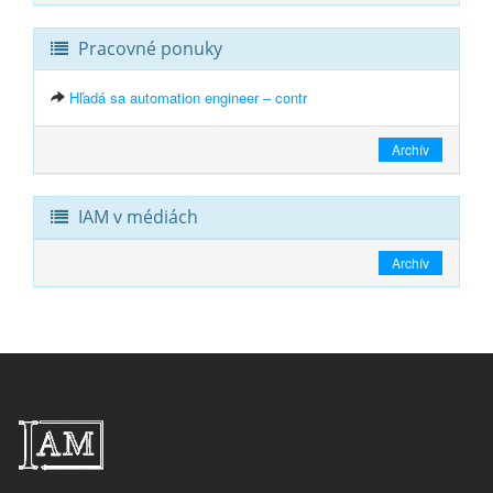
Pracovné ponuky
Hľadá sa automation engineer – contr
Archív
IAM v médiách
Archív