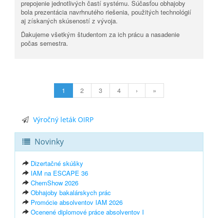
prepojenie jednotlivých častí systému. Súčasťou obhajoby
bola prezentácia navrhnutého riešenia, použitých technológií
aj získaných skúseností z vývoja.
Ďakujeme všetkým študentom za ich prácu a nasadenie
počas semestra.
1
2
3
4
›
»
Výročný leták OIRP
Novinky
Dizertačné skúšky
IAM na ESCAPE 36
ChemShow 2026
Obhajoby bakalárskych prác
Promócie absolventov IAM 2026
Ocenené diplomové práce absolventov I