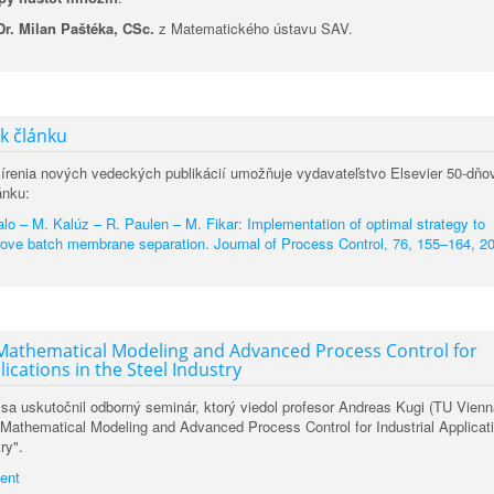
r. Milan Paštéka, CSc.
z Matematického ústavu SAV.
 k článku
írenia nových vedeckých publikácií umožňuje vydavateľstvo Elsevier 50-dňo
ánku:
lo – M. Kalúz – R. Paulen – M. Fikar: Implementation of optimal strategy to
ove batch membrane separation. Journal of Process Control, 76, 155–164, 2
: Mathematical Modeling and Advanced Process Control for
lications in the Steel Industry
 sa uskutočnil odborný seminár, ktorý viedol profesor Andreas Kugi (TU Vienn
"Mathematical Modeling and Advanced Process Control for Industrial Applicat
ry".
ent