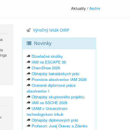
Aktuality /
Archív
Výročný leták OIRP
na
Novinky
ia
ings
Dizertačné skúšky
IAM na ESCAPE 36
ChemShow 2026
Obhajoby bakalárskych prác
Promócie absolventov IAM 2026
Ocenené diplomové práce
absolventov I
Obhajoby skupinového projektu
IAM na SSCHE 2026
UIAM v Univerzitnom
technologickom inkub
v.
Obhajoby diplomových prác
Profesori: Juraj Oravec a Zdenko