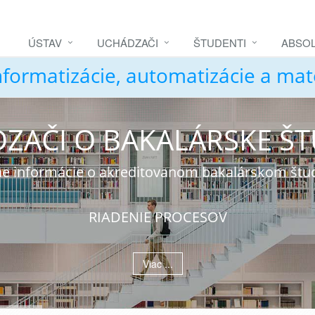
ÚSTAV
UCHÁDZAČI
ŠTUDENTI
ABSOL
nformatizácie, automatizácie a ma
ZAČI O BAKALÁRSKE Š
álne informácie o akreditovanom bakalárskom št
RIADENIE PROCESOV
Viac ...