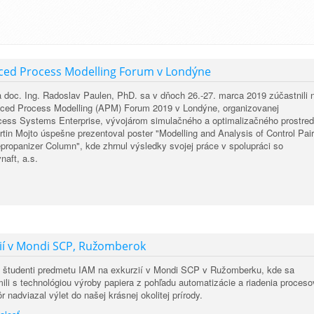
ced Process Modelling Forum v Londýne
a doc. Ing. Radoslav Paulen, PhD. sa v dňoch 26.-27. marca 2019 zúčastnili 
nced Process Modelling (APM) Forum 2019 v Londýne, organizovanej
cess Systems Enterprise, vývojárom simulačného a optimalizačného prostred
n Mojto úspešne prezentoval poster "Modelling and Analysis of Control Pair
Depropanizer Column", kde zhrnul výsledky svojej práce v spolupráci so
naft, a.s.
ií v Mondi SCP, Ružomberok
li študenti predmetu IAM na exkurzií v Mondi SCP v Ružomberku, kde sa
ili s technológiou výroby papiera z pohľadu automatizácie a riadenia proceso
 nadviazal výlet do našej krásnej okolitej prírody.