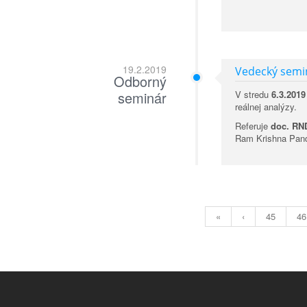
19.2.2019
Vedecký semin
Odborný
seminár
V stredu
6.3.2019
reálnej analýzy.
Referuje
doc. RND
Ram Krishna Pan
«
‹
45
46