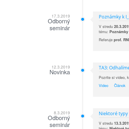
17.3.2019
Poznámky k I_
Odborný
seminár
V stredu
20.3.201
tému:
Poznámky 
Referuje
prof. RN
12.3.2019
TA3: Odhalím
Novinka
Pozrite si video, 
Video
Článok
8.3.2019
Niektoré typy
Odborný
seminár
V stredu
13.3.201
tému:
Niektoré t