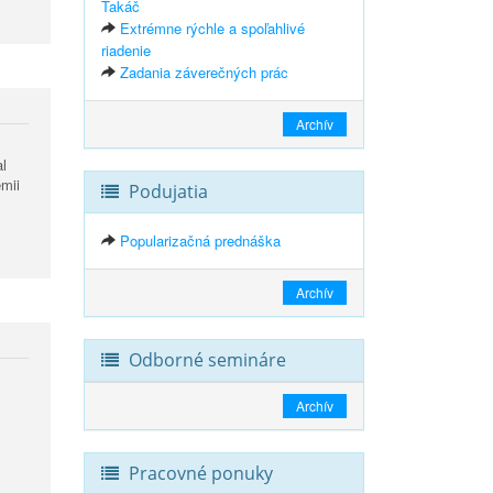
Takáč
Extrémne rýchle a spoľahlivé
riadenie
Zadania záverečných prác
Archív
al
mii
Podujatia
Popularizačná prednáška
Archív
Odborné semináre
Archív
Pracovné ponuky