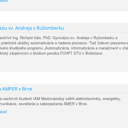
alosť
ziu sv. Andreja v Ružomberku
navštívil Ing. Richard Valo, PhD. Gymnáziu sv. Andreja v Ružomberku a
m praktické ukážky automatizácie a riadenia procesov. Tiež žiakom prezentov
keho študijného programu „Automatizácia, informatizácia a manažment v ché
“, ktorý záujemcom o štúdium ponúka FCHPT STU v Bratislave.
hu AMPER v Brne
 navštívili študenti IAM Medzinárodný veľtrh elektrotechniky, energetiky,
omunikácie, osvetlenia a zabezpečenia AMER v Brne.
losť