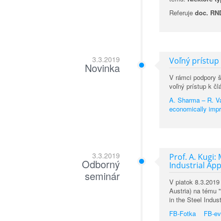
Referuje
doc. RND
3.3.2019
Voľný prístup
Novinka
V rámci podpory š
voľný prístup k čl
A. Sharma – R. Va
economically impr
3.3.2019
Prof. A. Kugi
Odborný
Industrial App
seminár
V piatok 8.3.2019
Austria) na tému 
in the Steel Indust
FB-Fotka
FB-ev