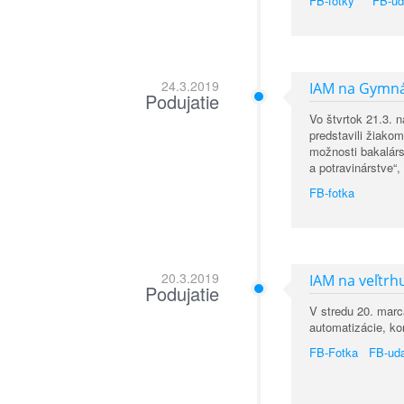
FB-fotky
FB-ud
24.3.2019
IAM na Gymná
Podujatie
Vo štvrtok 21.3. 
predstavili žiako
možnosti bakalárs
a potravinárstve
FB-fotka
20.3.2019
IAM na veľtr
Podujatie
V stredu 20. marca
automatizácie, k
FB-Fotka
FB-uda