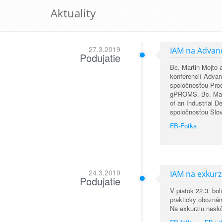
Aktuality
27.3.2019
IAM na Advan
Podujatie
Bc. Martin Mojto 
konferencií Adva
spoločnosťou Pro
gPROMS. Bc. Marti
of an Industrial 
spoločnosťou Slov
FB-Fotka
24.3.2019
IAM na exkurz
Podujatie
V piatok 22.3. bo
prakticky oboznám
Na exkurziu neskôr