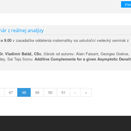
Viac
ár z reálnej analýzy
 o 9.00
v zasadačke oddelenia matematiky sa uskutoční vedecký seminár z
r. Vladimír Baláž, CSc.
článok od autorov: Alain Faisant, Georges Grekos,
dey, Sai Teja Somu:
Additive Complements for a given Asymptotic Densit
47
48
49
50
51
›
»