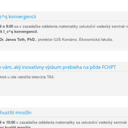
c^q konvergencii
9 o 9:00
sa v zasadačke oddelenia matematiky uskutoční vedecký seminár 
k I_c^q konvergencii
.
Dr. Janos Toth, PhD.
, prorektor UJS Komárno, Ekonomická fakulta.
e vám, aký inovatívny výskum prebieha na pôde FCHPT
ktoré u nás natočila televízia TA3.
 hustôt množín
9 o 10:00
v zasadačke oddelenia matematiky sa uskutoční vedecký seminár
ypy hustôt množín
.