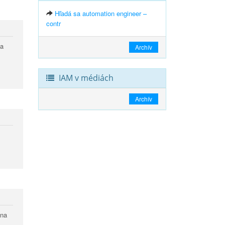
Hľadá sa automation engineer –
contr
na
Archív
IAM v médiách
Archív
 na