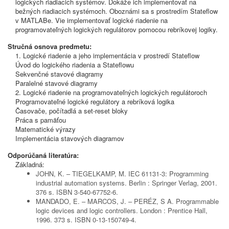
logických riadiacich systémov. Dokáže ich implementovať na
bežných riadiacich systémoch. Oboznámi sa s prostredím Stateflow
v MATLABe. Vie implementovať logické riadenie na
programovateľných logických regulátorov pomocou rebríkovej logiky.
Stručná osnova predmetu:
1. Logické riadenie a jeho implementácia v prostredí Stateflow
Úvod do logického riadenia a Stateflowu
Sekvenčné stavové diagramy
Paralelné stavové diagramy
2. Logické riadenie na programovateľných logických regulátoroch
Programovateľné logické regulátory a rebríková logika
Časovače, počítadlá a set-reset bloky
Práca s pamäťou
Matematické výrazy
Implementácia stavových diagramov
Odporúčaná literatúra:
Základná:
JOHN, K. – TIEGELKAMP, M. IEC 61131-3: Programming
industrial automation systems. Berlin : Springer Verlag, 2001.
376 s. ISBN 3-540-67752-6.
MANDADO, E. – MARCOS, J. – PERÉZ, S A. Programmable
logic devices and logic controllers. London : Prentice Hall,
1996. 373 s. ISBN 0-13-150749-4.