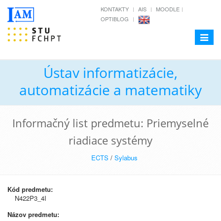
KONTAKTY
AIS
MOODLE
OPTIBLOG
Toggle
navigat
Ústav informatizácie,
automatizácie a matematiky
Informačný list predmetu: Priemyselné
riadiace systémy
ECTS
/
Sylabus
Kód predmetu:
N422P3_4I
Názov predmetu: