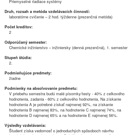
Priemyselné riadiace systémy
Druh, rozsah a metóda vzdelávacích činností:
laboratórne cvičenie – 2 hod. týždenne (prezenčná metóda)
Počet kreditov:
2
Odporúčaný semester:
Chemické inžinierstvo – inžiniersky (denná prezenčná), 1. semester
Stupeň štúdia:
2.
Podmieňujúce predmety:
žiadne
Podmienky na absolvovanie predmetu:
V priebehu semestra budú malé písomky/testy - 40% z celkového
hodnotenia, zadania - 60% z celkového hodnotenia, Na získanie
hodnotenia A je potrebné získať najmenej 92%, na získanie
hodnotenia B najmenej 83%, na hodnotenie C najmenej 74%, na
hodnotenie D najmenej 65% a na hodnotenie E najmenej 56%.
Výsledky vzdelávania:
Študent získa vedomosť o jednoduchých spôsoboch návrhu