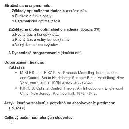
Stručná osnova predmetu:
1.
Základy optimálneho riadenia
(dotácia 6/0)
a.
Funkcie a funkcionály
b.
Parametrická optimalizácia
2.
Základná úloha optimálneho riadenia
(dotácia 6/0)
a.
Pevný čas a koncový stav
b.
Pevný čas a voľný koncový stav
c.
Voľný čas a koncový stav
3.
Dynamické programovanie
(dotácia 6/0)
Odporúčaná literatúra:
Základná:
MIKLEŠ, J. – FIKAR, M. Process Modelling, Identification,
and Control. Berlin Heidelberg: Springer Berlin Heidelberg New
York, 2007. 480 s. ISBN 978-3-540-71969-4.
KIRK, D. Optimal Control Theory: An Introduction. Englewood
Cliffs, New Jersey: Prentice Hall, 1970. 464 s.
Jazyk, ktorého znalosť je potrebná na absolvovanie predmetu:
slovenský
Celkový počet hodnotených študentov:
17