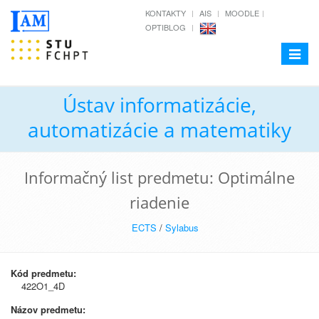
KONTAKTY
AIS
MOODLE
OPTIBLOG
Toggle
navigat
Ústav informatizácie,
automatizácie a matematiky
Informačný list predmetu: Optimálne
riadenie
ECTS
/
Sylabus
Kód predmetu:
422O1_4D
Názov predmetu: