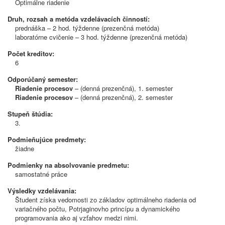
Optimálne riadenie
Druh, rozsah a metóda vzdelávacích činností:
prednáška – 2 hod. týždenne (prezenčná metóda)
laboratórne cvičenie – 3 hod. týždenne (prezenčná metóda)
Počet kreditov:
6
Odporúčaný semester:
Riadenie procesov
– (denná prezenčná), 1. semester
Riadenie procesov
– (denná prezenčná), 2. semester
Stupeň štúdia:
3.
Podmieňujúce predmety:
žiadne
Podmienky na absolvovanie predmetu:
samostatné práce
Výsledky vzdelávania:
Študent získa vedomosti zo základov optimálneho riadenia od
variačného počtu, Potrjaginovho princípu a dynamického
programovania ako aj vzťahov medzi nimi.