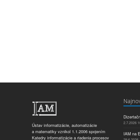
Najnov
Dizertač
2.7.2026 1
Ústav informatizácie, automatizácie
a matematiky vznikol 1.1.2006 spojením
IAM na 
Katedry informatizácie a riadenia procesov
29.6.2026 