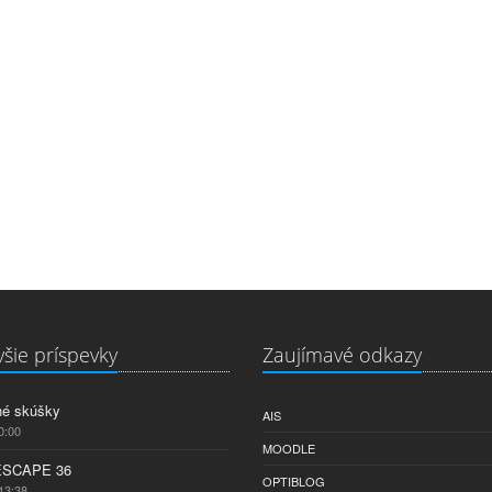
šie príspevky
Zaujímavé odkazy
né skúšky
AIS
0:00
MOODLE
ESCAPE 36
OPTIBLOG
13:38