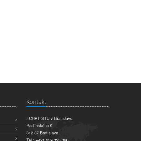
Kontakt
FCHPT STU v Bratislave
Radlinského 9
812 37 Bratislava
Tel.: +421 259 325 366