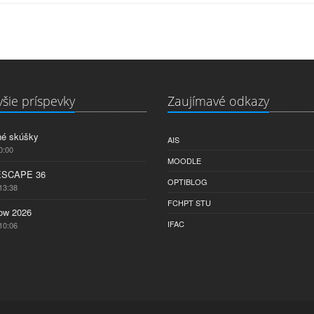
šie príspevky
Zaujímavé odkazy
né skúšky
AIS
0:00
MOODLE
ESCAPE 36
OPTIBLOG
13:38
FCHPT STU
w 2026
IFAC
10:06