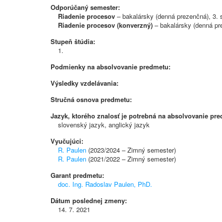
Odporúčaný semester:
Riadenie procesov
– bakalársky (denná prezenčná), 3.
Riadenie procesov (konverzný)
– bakalársky (denná pr
Stupeň štúdia:
1.
Podmienky na absolvovanie predmetu:
Výsledky vzdelávania:
Stručná osnova predmetu:
Jazyk, ktorého znalosť je potrebná na absolvovanie pr
slovenský jazyk, anglický jazyk
Vyučujúci:
R. Paulen
(2023/2024 – Zimný semester)
R. Paulen
(2021/2022 – Zimný semester)
Garant predmetu:
doc. Ing. Radoslav Paulen, PhD.
Dátum poslednej zmeny:
14. 7. 2021