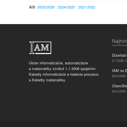
AIS
:
2025/2026
2024/2025
2021/2022
Najnov
Dizertač
2.7.2026 1
Ústav informatizácie, automatizácie
a matematiky vznikol 1.1.2006 spojením
IAM na 
Katedry informatizácie a riadenia procesov
29.6.2026 
a Katedry matematiky.
ChemSho
29.6.2026 