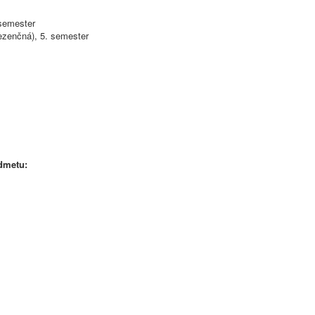
 semester
ezenčná), 5. semester
edmetu: