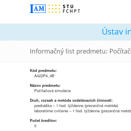
Ústav i
Informačný list predmetu: Počíta
Kód predmetu:
A422P4_4B
Názov predmetu:
Počítačová simulácia
Druh, rozsah a metóda vzdelávacích činností:
prednáška – 1 hod. týždenne (prezenčná metóda)
laboratórne cvičenie – 1 hod. týždenne (prezenčná metód
Počet kreditov:
3