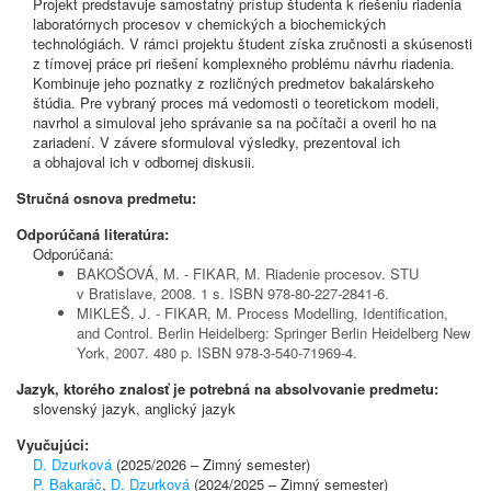
Projekt predstavuje samostatný prístup študenta k riešeniu riadenia
laboratórnych procesov v chemických a biochemických
technológiách. V rámci projektu študent získa zručnosti a skúsenosti
z tímovej práce pri riešení komplexného problému návrhu riadenia.
Kombinuje jeho poznatky z rozličných predmetov bakalárskeho
štúdia. Pre vybraný proces má vedomosti o teoretickom modeli,
navrhol a simuloval jeho správanie sa na počítači a overil ho na
zariadení. V závere sformuloval výsledky, prezentoval ich
a obhajoval ich v odbornej diskusii.
Stručná osnova predmetu:
Odporúčaná literatúra:
Odporúčaná:
BAKOŠOVÁ, M. - FIKAR, M. Riadenie procesov. STU
v Bratislave, 2008. 1 s. ISBN 978-80-227-2841-6.
MIKLEŠ, J. - FIKAR, M. Process Modelling, Identification,
and Control. Berlin Heidelberg: Springer Berlin Heidelberg New
York, 2007. 480 p. ISBN 978-3-540-71969-4.
Jazyk, ktorého znalosť je potrebná na absolvovanie predmetu:
slovenský jazyk, anglický jazyk
Vyučujúci:
D. Dzurková
(2025/2026 – Zimný semester)
P. Bakaráč
,
D. Dzurková
(2024/2025 – Zimný semester)