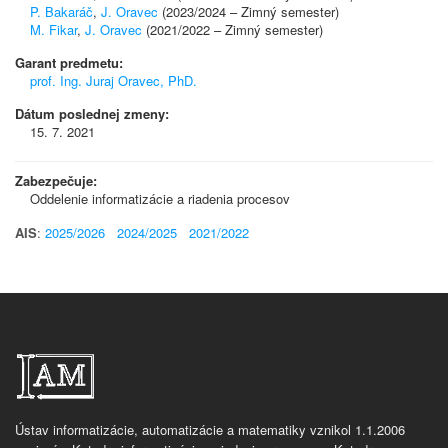
P. Bakaráč
,
J. Oravec
(2023/2024 – Zimný semester)
M. Fikar
,
J. Oravec
(2021/2022 – Zimný semester)
Garant predmetu:
prof. Ing. Juraj Oravec, PhD.
Dátum poslednej zmeny:
15. 7. 2021
Zabezpečuje:
Oddelenie informatizácie a riadenia procesov
AIS
:
2025/2026
2024/2025
2021/2022
Ústav informatizácie, automatizácie a matematiky vznikol 1.1.2006