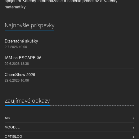
spojením Katedry informatizácie a riadenia procesov a Katedry
matematiky.
Najnovšie príspevky
Dizertačné skúšky
2.7.2026 10:00
IAM na ESCAPE 36
29.6.2026 13:38
ChemShow 2026
29.6.2026 10:06
Zaujímavé odkazy
AIS
MOODLE
OPTIBLOG