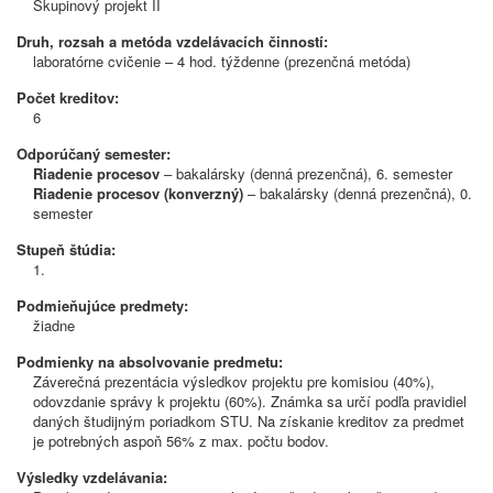
Skupinový projekt II
Druh, rozsah a metóda vzdelávacích činností:
laboratórne cvičenie – 4 hod. týždenne (prezenčná metóda)
Počet kreditov:
6
Odporúčaný semester:
Riadenie procesov
– bakalársky (denná prezenčná), 6. semester
Riadenie procesov (konverzný)
– bakalársky (denná prezenčná), 0.
semester
Stupeň štúdia:
1.
Podmieňujúce predmety:
žiadne
Podmienky na absolvovanie predmetu:
Záverečná prezentácia výsledkov projektu pre komisiou (40%),
odovzdanie správy k projektu (60%). Známka sa určí podľa pravidiel
daných študijným poriadkom STU. Na získanie kreditov za predmet
je potrebných aspoň 56% z max. počtu bodov.
Výsledky vzdelávania: