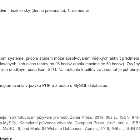
stve
– inžiniersky (denná prezenčná), 1. semester
com systéme, pričom študent môže absolvovaním všetkých aktivít predmetu 
ovaných úloh alebo testov po 25 bodov (spolu maximálne 50 bodov). Zvyšný
aných študijným poriadkom STU. Na získanie kreditov za predmet je potrebn
 programovania v jazyku PHP a z práce s MySQL databázou.
ějším skriptovacím jazykem pro web, Zoner Press, 2018, 368 s., ISBN: 978-
 MySQL. Kompletní průvodce vývojáře, Computer Press, 2017, 680 s., ISBN
MySQL 8, and MariaDB Website Databases, Apress, 2018, 546 s., ISBN 97
edmetu: