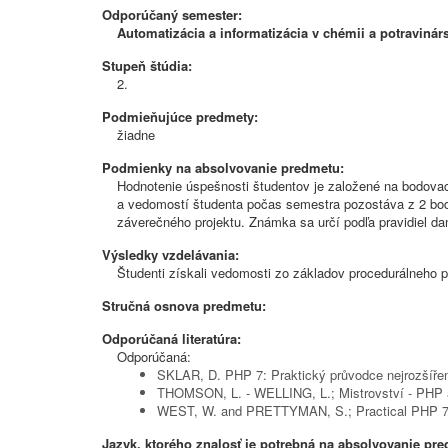
Odporúčaný semester:
Automatizácia a informatizácia v chémii a potravinár
Stupeň štúdia:
2.
Podmieňujúce predmety:
žiadne
Podmienky na absolvovanie predmetu:
Hodnotenie úspešnosti študentov je založené na bodova
a vedomostí študenta počas semestra pozostáva z 2 bod
záverečného projektu. Známka sa určí podľa pravidiel d
Výsledky vzdelávania:
Študenti získali vedomosti zo základov procedurálneho
Stručná osnova predmetu:
Odporúčaná literatúra:
Odporúčaná:
SKLAR, D. PHP 7: Praktický průvodce nejrozšířen
THOMSON, L. - WELLING, L.; Mistrovství - PHP a
WEST, W. and PRETTYMAN, S.; Practical PHP 7, 
Jazyk, ktorého znalosť je potrebná na absolvovanie pr