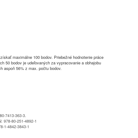
získať maximálne 100 bodov. Priebežné hodnotenie práce
ch 50 bodov je udeľovaných za vypracovanie a obhajobu
ých aspoň 56% z max. počtu bodov.
80-7413-363-3.
: 978-80-251-4892-1
8-1-4842-3843-1