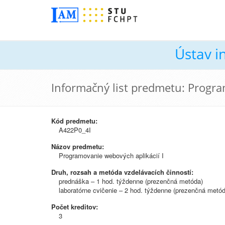
Ústav i
Informačný list predmetu: Progra
Kód predmetu:
A422P0_4I
Názov predmetu:
Programovanie webových aplikácií I
Druh, rozsah a metóda vzdelávacích činností:
prednáška – 1 hod. týždenne (prezenčná metóda)
laboratórne cvičenie – 2 hod. týždenne (prezenčná metód
Počet kreditov:
3