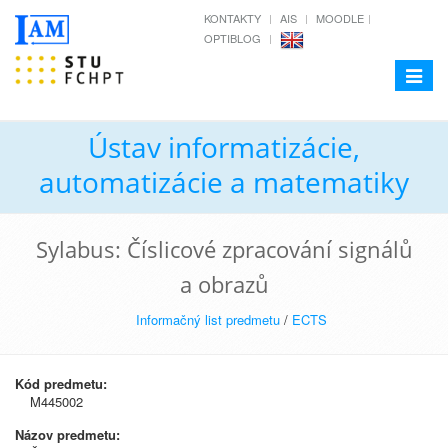
KONTAKTY
AIS
MOODLE
OPTIBLOG
Toggle
navigat
Ústav informatizácie,
automatizácie a matematiky
Sylabus: Číslicové zpracování signálů
a obrazů
Informačný list predmetu
/
ECTS
Kód predmetu:
M445002
Názov predmetu: