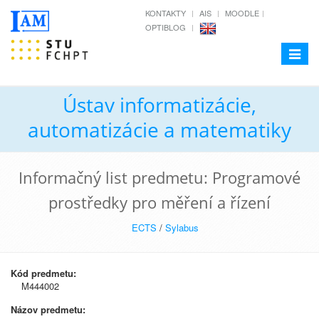
KONTAKTY
AIS
MOODLE
OPTIBLOG
Toggle
navigat
Ústav informatizácie,
automatizácie a matematiky
Informačný list predmetu: Programové
prostředky pro měření a řízení
ECTS
/
Sylabus
Kód predmetu:
M444002
Názov predmetu: