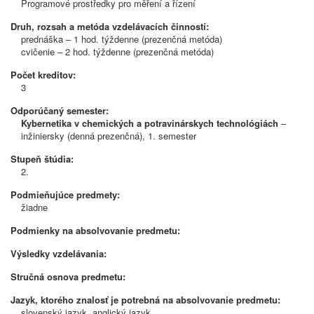
Programové prostředky pro měření a řízení
Druh, rozsah a metóda vzdelávacích činností:
prednáška – 1 hod. týždenne (prezenčná metóda)
cvičenie – 2 hod. týždenne (prezenčná metóda)
Počet kreditov:
3
Odporúčaný semester:
Kybernetika v chemických a potravinárskych technológiách
–
inžiniersky (denná prezenčná), 1. semester
Stupeň štúdia:
2.
Podmieňujúce predmety:
žiadne
Podmienky na absolvovanie predmetu:
Výsledky vzdelávania:
Stručná osnova predmetu:
Jazyk, ktorého znalosť je potrebná na absolvovanie predmetu:
slovenský jazyk, anglický jazyk