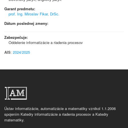
Garant predmetu:
prof. Ing. Miroslav Fikar, DrSc.
Dátum poslednej zmeny:
Zabezpečuje:
Oddelenie informatizácie a riadenia procesov
AIS
:
2024/2025
Ústav informatizácie, automatizácie a matematiky vznikol 1.1.2006
spojením Katedry informatizácie a riadenia procesov a Katedry
matematiky.