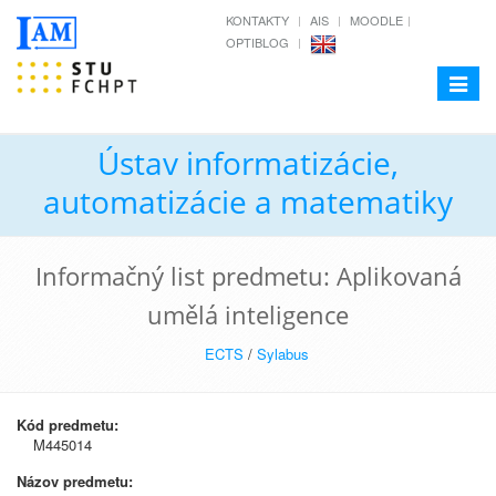
KONTAKTY
AIS
MOODLE
OPTIBLOG
Toggle
navigat
Ústav informatizácie,
automatizácie a matematiky
Informačný list predmetu: Aplikovaná
umělá inteligence
ECTS
/
Sylabus
Kód predmetu:
M445014
Názov predmetu: