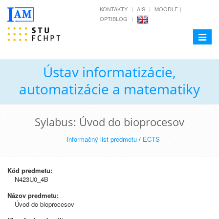
KONTAKTY
AIS
MOODLE
OPTIBLOG
Toggle
navigat
Ústav informatizácie,
automatizácie a matematiky
Sylabus: Úvod do bioprocesov
Informačný list predmetu
/
ECTS
Kód predmetu:
N423U0_4B
Názov predmetu:
Úvod do bioprocesov