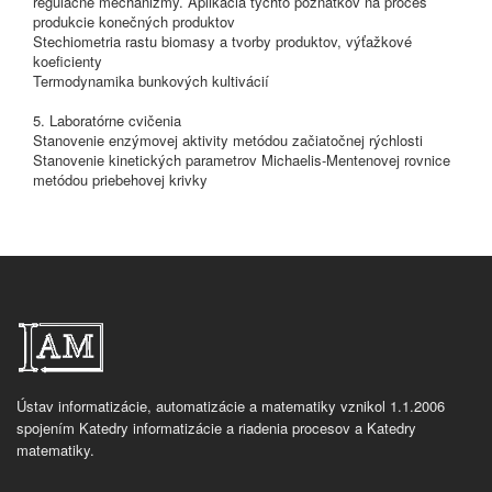
regulačné mechanizmy. Aplikácia týchto poznatkov na proces
produkcie konečných produktov
Stechiometria rastu biomasy a tvorby produktov, výťažkové
koeficienty
Termodynamika bunkových kultivácií
5. Laboratórne cvičenia
Stanovenie enzýmovej aktivity metódou začiatočnej rýchlosti
Stanovenie kinetických parametrov Michaelis-Mentenovej rovnice
metódou priebehovej krivky
Ústav informatizácie, automatizácie a matematiky vznikol 1.1.2006
spojením Katedry informatizácie a riadenia procesov a Katedry
matematiky.