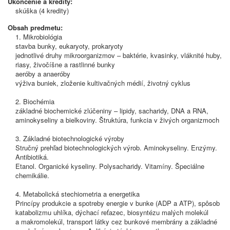
Ukončenie a kredity:
skúška (4 kredity)
Obsah predmetu:
1. Mikrobiológia
stavba bunky, eukaryoty, prokaryoty
jednotlivé druhy mikroorganizmov – baktérie, kvasinky, vláknité huby,
riasy, živočíšne a rastlinné bunky
aeróby a anaeróby
výživa buniek, zloženie kultivačných médií, životný cyklus
2. Biochémia
základné biochemické zlúčeniny – lipidy, sacharidy, DNA a RNA,
aminokyseliny a bielkoviny. Štruktúra, funkcia v živých organizmoch
3. Základné biotechnologické výroby
Stručný prehľad biotechnologických výrob. Aminokyseliny. Enzýmy.
Antibiotiká.
Etanol. Organické kyseliny. Polysacharidy. Vitamíny. Špeciálne
chemikálie.
4. Metabolická stechiometria a energetika
Princípy produkcie a spotreby energie v bunke (ADP a ATP), spôsob
katabolizmu uhlíka, dýchací reťazec, biosyntézu malých molekúl
a makromolekúl, transport látky cez bunkové membrány a základné