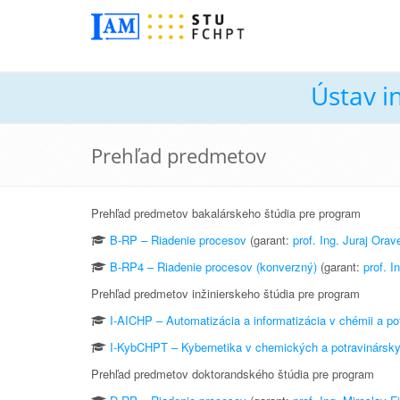
Ústav i
Prehľad predmetov
Prehľad predmetov bakalárskeho štúdia pre program
B-RP – Riadenie procesov
(garant:
prof. Ing. Juraj Ora
B-RP4 – Riadenie procesov (konverzný)
(garant:
prof. I
Prehľad predmetov inžinierskeho štúdia pre program
I-AICHP – Automatizácia a informatizácia v chémii a po
I-KybCHPT – Kybernetika v chemických a potravinársky
Prehľad predmetov doktorandského štúdia pre program