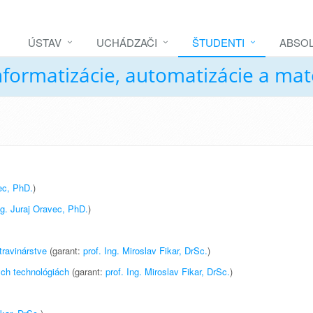
ÚSTAV
UCHÁDZAČI
ŠTUDENTI
ABSOL
nformatizácie, automatizácie a ma
vec, PhD.
)
ng. Juraj Oravec, PhD.
)
travinárstve
(garant:
prof. Ing. Miroslav Fikar, DrSc.
)
ch technológiách
(garant:
prof. Ing. Miroslav Fikar, DrSc.
)