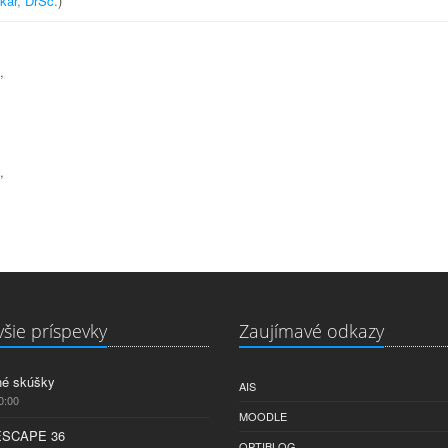
ikar, DrSc.
)
,
,
šie príspevky
Zaujímavé odkazy
né skúšky
AIS
0:00
MOODLE
ESCAPE 36
OPTIBLOG