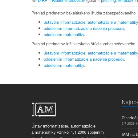
D-RP – Riadenie procesov
(garant:
prof. Ing. Miroslav F
Prehľad predmetov bakalárskeho štúdia zabezpečovaného
ústavom informatizácie, automatizácie a matematiky
oddelením informatizácie a riadenia procesov
,
oddelením matematiky
.
Prehľad predmetov inžinierskeho štúdia zabezpečovaného
ústavom informatizácie, automatizácie a matematiky
oddelením informatizácie a riadenia procesov
,
oddelením matematiky
.
Najnov
Dizertač
2.7.2026 1
Ústav informatizácie, automatizácie
a matematiky vznikol 1.1.2006 spojením
IAM na 