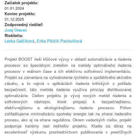
Začiatok projektu:
01.01.2024
Koniec projektu:
31.12.2025
Zodpovedný riešiteľ:
Juraj Oravec
Riešitelia:
Lenka Galčíková
,
Erika Plšičík Pavlovičová
Projekt BOOST rieši kľúčové výzvy v oblasti automatizácie a riadenia
procesov so špeciálnym zreteľom na metódy optimálneho riadenia
procesov v reálnom čase a ich efektívnu softvérovú implementáciu.
Projekt sa zameriava na vyhodnotenie rýchleho a spoľahlivého akčného
zásahu, a to najmä v aplikáciách riadenia kritických z pohľadu
bezpečnosti. táto metóda riadenia využíva princípy distribuovanej
optimalizácie. Cieľom projektu je vývoj nových metód riadenia a
softvérových nástrojov, ktoré prispejú k bezpečnejšiemu,
efektívnejšiemu a ekologickejšiemu riadeniu procesov. Pritom
zohľadňujeme minimalizáciu spotreby energie tak na strane riadeného
procesu, ako aj na strane regulátora. Okrem vedeckých cieľov, projekt
podporuje kariérny rast riešiteľov projektu. Kladie sa dôraz na
excelentnosť výskumu prostredníctvom publikovania v prestížnych