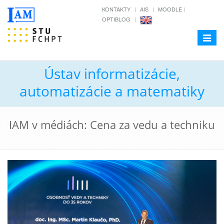
KONTAKTY
AIS
MOODLE
OPTIBLOG
Toggle
navigat
Ústav informatizácie,
automatizácie a matematiky
IAM v médiách: Cena za vedu a techniku