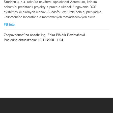
Študenti 3. a 4. ročníka navštívili spoločnosť Actemium, kde im
odborníci predstavili projekty z praxe a ukázali fungovanie DCS
systémov či akčných členov. Súčasťou exkurzie bola aj prehliadka
kalibračného laboratória a montovaných rozvádzačových skríň.
FB-foto
Zodpovednosť za obsah: Ing. Erika Plšičík Pavlovičová
Posledná aktualizácia:
19.11.2025 11:04