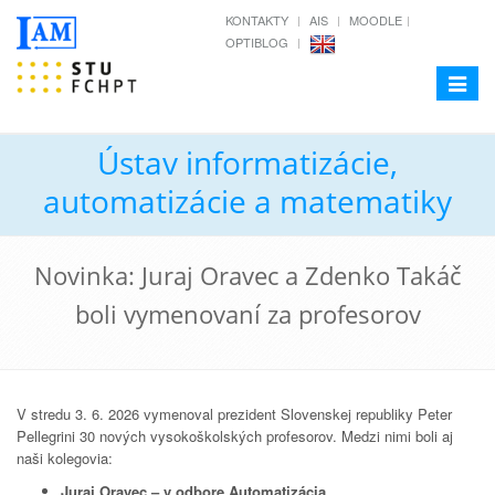
KONTAKTY
AIS
MOODLE
OPTIBLOG
Toggle
navigat
Ústav informatizácie,
automatizácie a matematiky
Novinka: Juraj Oravec a Zdenko Takáč
boli vymenovaní za profesorov
V stredu 3. 6. 2026 vymenoval prezident Slovenskej republiky Peter
Pellegrini 30 nových vysokoškolských profesorov. Medzi nimi boli aj
naši kolegovia:
Juraj Oravec – v odbore Automatizácia