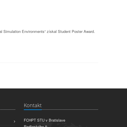
al Simulation Environments“ získal Student Poster Award.
Kontakt
FCHPT STU v Bratislave
Radlinského 9