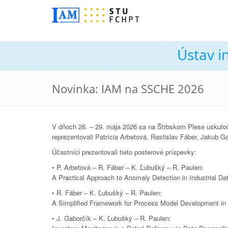
Ústav i
Novinka: IAM na SSCHE 2026
V dňoch 26. – 29. mája 2026 sa na Štrbskom Plese uskutoč
reprezentovali Patrícia Arbetová, Rastislav Fáber, Jakub 
Účastníci prezentovali tieto posterové príspevky:
• P. Arbetová – R. Fáber – K. Ľubušký – R. Paulen:
A Practical Approach to Anomaly Detection in Industrial Da
• R. Fáber – K. Ľubušký – R. Paulen:
A Simplified Framework for Process Model Development in 
• J. Gaborčík – K. Ľubušký – R. Paulen: