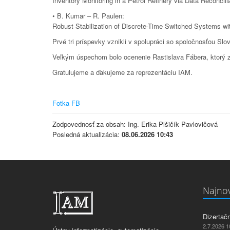
Inventory Monitoring in a Petrol Refinery via Data Reconcili
• B. Kumar – R. Paulen:
Robust Stabilization of Discrete-Time Switched Systems wi
Prvé tri príspevky vznikli v spolupráci so spoločnosťou Slov
Veľkým úspechom bolo ocenenie Rastislava Fábera, ktorý za
Gratulujeme a ďakujeme za reprezentáciu IAM.
Fotka FB
Zodpovednosť za obsah: Ing. Erika Plšičík Pavlovičová
Posledná aktualizácia:
08.06.2026 10:43
Najnov
Dizertač
2.7.2026 1