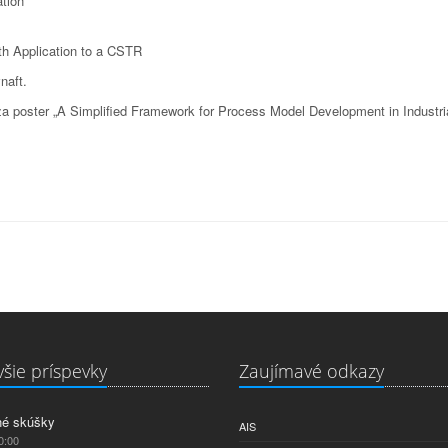
ation
th Application to a CSTR
naft.
 poster „A Simplified Framework for Process Model Development in Industri
šie príspevky
Zaujímavé odkazy
né skúšky
AIS
0:00