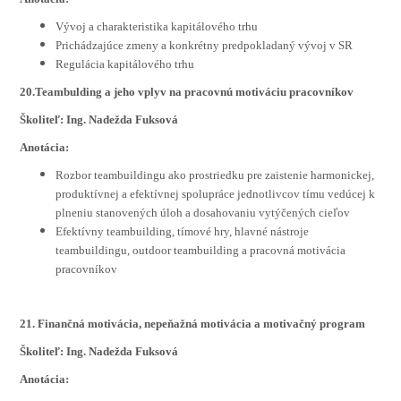
Vývoj a charakteristika kapitálového trhu
Prichádzajúce zmeny a konkrétny predpokladaný vývoj v SR
Regulácia kapitálového trhu
20.Teambulding a jeho vplyv na pracovnú motiváciu pracovníkov
Školiteľ: Ing. Nadežda Fuksová
Anotácia:
Rozbor teambuildingu ako prostriedku pre zaistenie harmonickej,
produktívnej a efektívnej spolupráce jednotlivcov tímu vedúcej k
plneniu stanovených úloh a dosahovaniu vytýčených cieľov
Efektívny teambuilding, tímové hry, hlavné nástroje
teambuildingu, outdoor teambuilding a pracovná motivácia
pracovníkov
21. Finančná motivácia, nepeňažná motivácia a motivačný program
Školiteľ: Ing. Nadežda Fuksová
Anotácia: