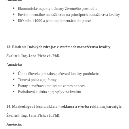
Ekonomické aspekty ochrany životného prostredia
Environmentálne manažérstvo na princípoch manažérstva kvality
ISO radu 14000 a jeho implementácia do praxe
13. Riadenie ľudských zdrojov v systémoch manažérstva kvality
Školiteľ: Ing. Jana Plchová, PhD.
Anotácia:
Úloha človeka pri zabezpečovaní kvality produkcie
Tímová práca a jej formy
Formy a možnosti motivácie zamestnancov
Podniková kultúra a jej vplyv na kvalitu
14. Marketingová komunikácia - reklama a tvorba reklamnej stratégie
Školiteľ: Ing. Jana Plchová, PhD.
Anotácia: