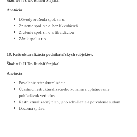
Školiteľ: JUDr. Rudolf Stejskal
Anotácia:
Dôvody zrušenia spol. s r. o.
Zrušenie spol. s r. o. bez likvidácieň
Zrušenie spol. s r. o. s likvidáciou
Zánik spol. s r. o.
18. Reštrukturalizácia podnikateľských subjektov.
Školiteľ: JUDr. Rudolf Stejskal
Anotácia:
Povolenie reštrukturalizácie
Účastníci reštrukturalizačného konania a uplatňovanie
pohľadávok veriteľov
Reštrukturalizačný plán, jeho schválenie a potvrdenie súdom
Dozorná správa