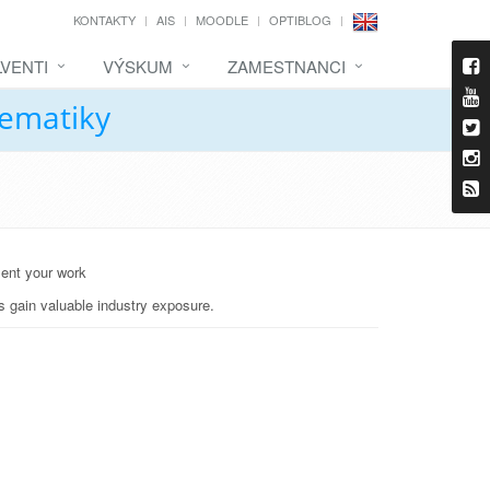
KONTAKTY
AIS
MOODLE
OPTIBLOG
VENTI
VÝSKUM
ZAMESTNANCI
tematiky
sent your work
s gain valuable industry exposure.