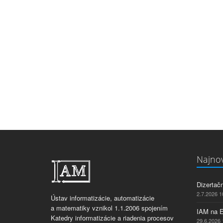
Najnov
Dizertač
2.7.2026 1
Ústav informatizácie, automatizácie
a matematiky vznikol 1.1.2006 spojením
IAM na 
Katedry informatizácie a riadenia procesov
29.6.2026 