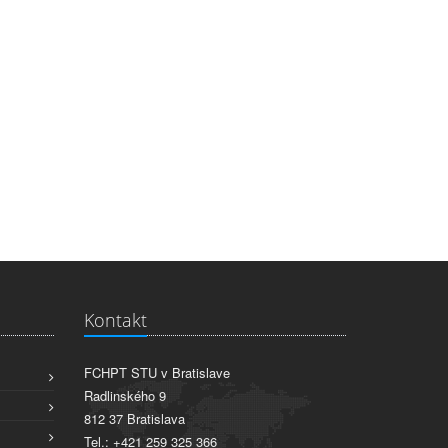
Kontakt
FCHPT STU v Bratislave
Radlinského 9
812 37 Bratislava
Tel.: +421 259 325 366