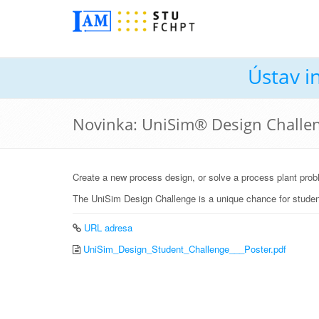
Ústav i
Novinka: UniSim® Design Challe
Create a new process design, or solve a process plant prob
The UniSim Design Challenge is a unique chance for student
URL adresa
UniSim_Design_Student_Challenge___Poster.pdf