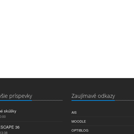
šie príspevky
Zaujímavé odkazy
né skúšky
AIS
0:00
MOODLE
ESCAPE 36
OPTIBLOG
13:38