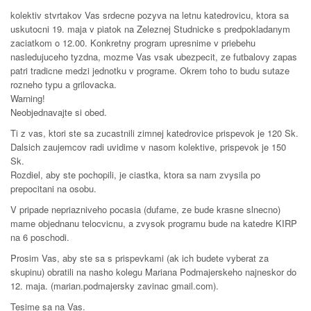
kolektiv stvrtakov Vas srdecne pozyva na letnu katedrovicu, ktora sa
uskutocni 19. maja v piatok na Zeleznej Studnicke s predpokladanym
zaciatkom o 12.00. Konkretny program upresnime v priebehu
nasledujuceho tyzdna, mozme Vas vsak ubezpecit, ze futbalovy zapas
patri tradicne medzi jednotku v programe. Okrem toho to budu sutaze
rozneho typu a grilovacka.
Warning!
Neobjednavajte si obed.
Ti z vas, ktori ste sa zucastnili zimnej katedrovice prispevok je 120 Sk.
Dalsich zaujemcov radi uvidime v nasom kolektive, prispevok je 150
Sk.
Rozdiel, aby ste pochopili, je ciastka, ktora sa nam zvysila po
prepocitani na osobu.
V pripade nepriazniveho pocasia (dufame, ze bude krasne slnecno)
mame objednanu telocvicnu, a zvysok programu bude na katedre KIRP
na 6 poschodi.
Prosim Vas, aby ste sa s prispevkami (ak ich budete vyberat za
skupinu) obratili na nasho kolegu Mariana Podmajerskeho najneskor do
12. maja. (marian.podmajersky zavinac gmail.com).
Tesime sa na Vas.