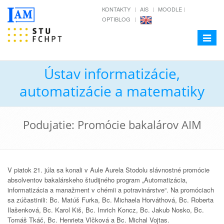
KONTAKTY
AIS
MOODLE
OPTIBLOG
Toggle
navigat
Ústav informatizácie,
automatizácie a matematiky
Podujatie: Promócie bakalárov AIM
V piatok 21. júla sa konali v Aule Aurela Stodolu slávnostné promócie
absolventov bakalárskeho študijného program „Automatizácia,
informatizácia a manažment v chémii a potravinárstve“. Na promóciach
sa zúčastinili: Bc. Matúš Furka, Bc. Michaela Horváthová, Bc. Roberta
Ilašenková, Bc. Karol Kiš, Bc. Imrich Koncz, Bc. Jakub Nosko, Bc.
Tomáš Tkáč, Bc. Henrieta Vlčková a Bc. Michal Vojtas.