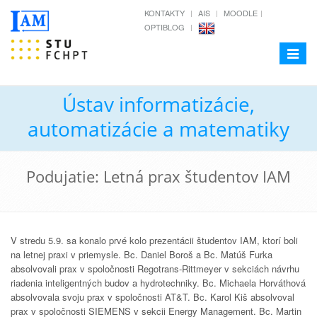
KONTAKTY
AIS
MOODLE
OPTIBLOG
Toggle
navigat
Ústav informatizácie,
automatizácie a matematiky
Podujatie: Letná prax študentov IAM
V stredu 5.9. sa konalo prvé kolo prezentácii študentov IAM, ktorí boli
na letnej praxi v priemysle. Bc. Daniel Boroš a Bc. Matúš Furka
absolvovali prax v spoločnosti Regotrans-Rittmeyer v sekciách návrhu
riadenia inteligentných budov a hydrotechniky. Bc. Michaela Horváthová
absolvovala svoju prax v spoločnosti AT&T. Bc. Karol Kiš absolvoval
prax v spoločnosti SIEMENS v sekcii Energy Management. Bc. Martin