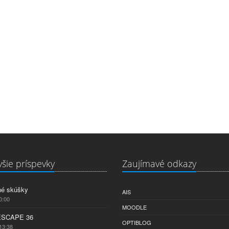
šie príspevky
Zaujímavé odkazy
né skúšky
AIS
0:00
MOODLE
ESCAPE 36
OPTIBLOG
13:38