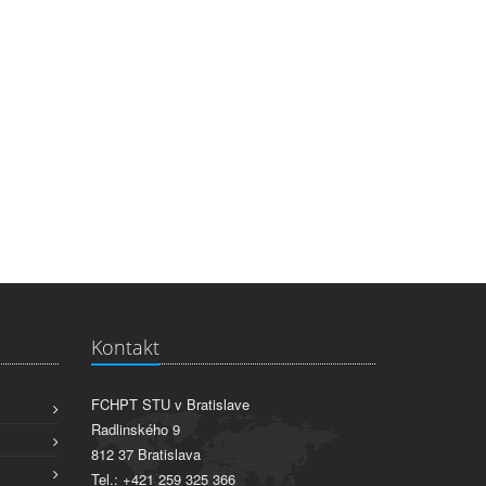
Kontakt
FCHPT STU v Bratislave
Radlinského 9
812 37 Bratislava
Tel.: +421 259 325 366