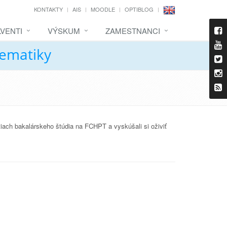
KONTAKTY
AIS
MOODLE
OPTIBLOG
VENTI
VÝSKUM
ZAMESTNANCI
tematiky
iach bakalárskeho štúdia na FCHPT a vyskúšali si oživiť