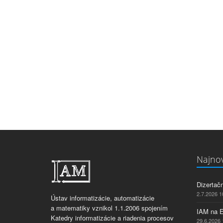
Najnov
Dizertač
2.7.2026 1
Ústav informatizácie, automatizácie
a matematiky vznikol 1.1.2006 spojením
IAM na 
Katedry informatizácie a riadenia procesov
29.6.2026 