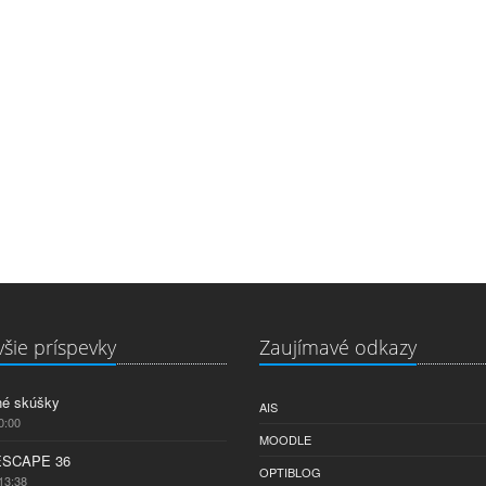
šie príspevky
Zaujímavé odkazy
né skúšky
AIS
0:00
MOODLE
ESCAPE 36
OPTIBLOG
13:38