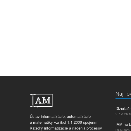
Najnov
Dizertač
2.7.2026 1
Ústav informatizácie, automatizácie
a matematiky vznikol 1.1.2006 spojením
IAM na 
Katedry informatizácie a riadenia procesov
29.6.2026 