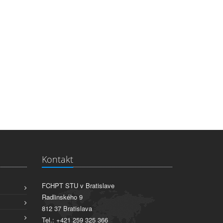
Kontakt
FCHPT STU v Bratislave
Radlinského 9
812 37 Bratislava
Tel.: +421 259 325 366