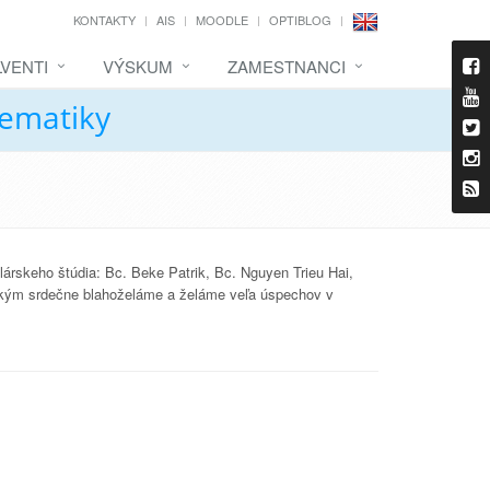
KONTAKTY
AIS
MOODLE
OPTIBLOG
VENTI
VÝSKUM
ZAMESTNANCI
tematiky
lárskeho štúdia: Bc. Beke Patrik, Bc. Nguyen Trieu Hai,
tkým srdečne blahoželáme a želáme veľa úspechov v