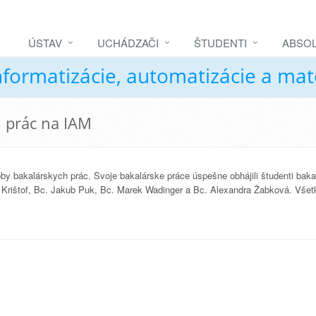
ÚSTAV
UCHÁDZAČI
ŠTUDENTI
ABSOL
nformatizácie, automatizácie a ma
h prác na IAM
oby bakalárskych prác. Svoje bakalárske práce úspešne obhájili študenti baka
 Krištof, Bc. Jakub Puk, Bc. Marek Wadinger a Bc. Alexandra Žabková. Vše