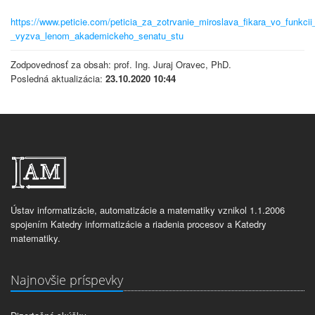
https://www.peticie.com/peticia_za_zotrvanie_miroslava_fikara_vo_funkcii
_vyzva_lenom_akademickeho_senatu_stu
Zodpovednosť za obsah: prof. Ing. Juraj Oravec, PhD.
Posledná aktualizácia:
23.10.2020 10:44
Ústav informatizácie, automatizácie a matematiky vznikol 1.1.2006
spojením Katedry informatizácie a riadenia procesov a Katedry
matematiky.
Najnovšie príspevky