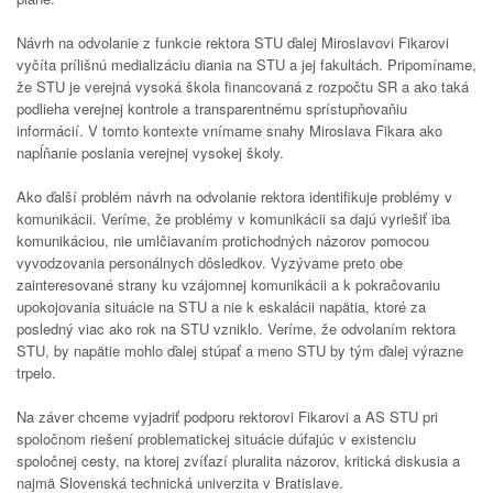
Návrh na odvolanie z funkcie rektora STU ďalej Miroslavovi Fikarovi
vyčíta prílišnú medializáciu diania na STU a jej fakultách. Pripomíname,
že STU je verejná vysoká škola financovaná z rozpočtu SR a ako taká
podlieha verejnej kontrole a transparentnému sprístupňovaňiu
informácií. V tomto kontexte vnímame snahy Miroslava Fikara ako
napĺňanie poslania verejnej vysokej školy.
Ako ďalší problém návrh na odvolanie rektora identifikuje problémy v
komunikácii. Veríme, že problémy v komunikácii sa dajú vyriešiť iba
komunikáciou, nie umlčiavaním protichodných názorov pomocou
vyvodzovania personálnych dôsledkov. Vyzývame preto obe
zainteresované strany ku vzájomnej komunikácii a k pokračovaniu
upokojovania situácie na STU a nie k eskalácii napätia, ktoré za
posledný viac ako rok na STU vzniklo. Veríme, že odvolaním rektora
STU, by napätie mohlo ďalej stúpať a meno STU by tým ďalej výrazne
trpelo.
Na záver chceme vyjadriť podporu rektorovi Fikarovi a AS STU pri
spoločnom riešení problematickej situácie dúfajúc v existenciu
spoločnej cesty, na ktorej zvíťazí pluralita názorov, kritická diskusia a
najmä Slovenská technická univerzita v Bratislave.