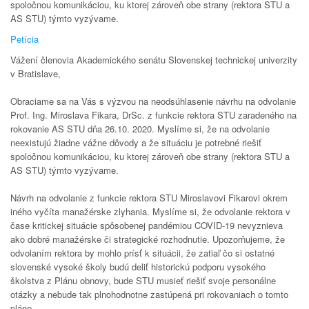
spoločnou komunikáciou, ku ktorej zároveň obe strany (rektora STU a
AS STU) týmto vyzývame.
Petícia
Vážení členovia Akademického senátu Slovenskej technickej univerzity
v Bratislave,
Obraciame sa na Vás s výzvou na neodsúhlasenie návrhu na odvolanie
Prof. Ing. Miroslava Fikara, DrSc. z funkcie rektora STU zaradeného na
rokovanie AS STU dňa 26.10. 2020. Myslíme si, že na odvolanie
neexistujú žiadne vážne dôvody a že situáciu je potrebné riešiť
spoločnou komunikáciou, ku ktorej zároveň obe strany (rektora STU a
AS STU) týmto vyzývame.
Návrh na odvolanie z funkcie rektora STU Miroslavovi Fikarovi okrem
iného vyčíta manažérske zlyhania. Myslíme si, že odvolanie rektora v
čase kritickej situácie spôsobenej pandémiou COVID-19 nevyznieva
ako dobré manažérske či strategické rozhodnutie. Upozorňujeme, že
odvolaním rektora by mohlo prísť k situácii, že zatiaľ čo si ostatné
slovenské vysoké školy budú deliť historickú podporu vysokého
školstva z Plánu obnovy, bude STU musieť riešiť svoje personálne
otázky a nebude tak plnohodnotne zastúpená pri rokovaniach o tomto
pláne.