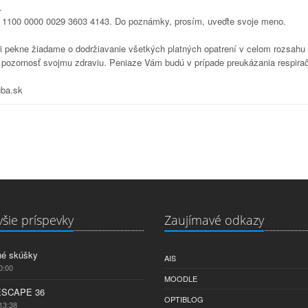
.
 1100 0000 0029 3603 4143. Do poznámky, prosím, uveďte svoje meno.
 pekne žiadame o dodržiavanie všetkých platných opatrení v celom rozsahu k
jte pozornosť svojmu zdraviu. Peniaze Vám budú v prípade preukázania respir
uba.sk
šie príspevky
Zaujímavé odkazy
né skúšky
AIS
0:00
MOODLE
ESCAPE 36
OPTIBLOG
13:38