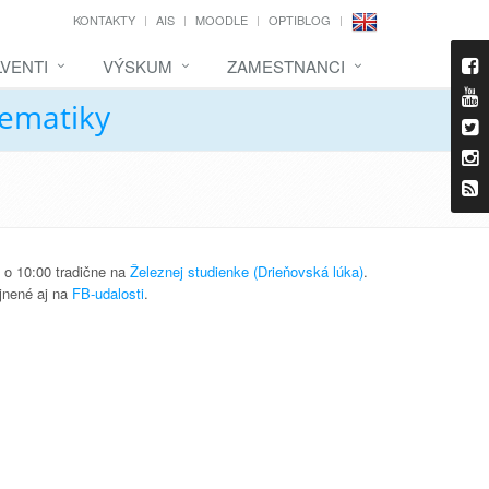
KONTAKTY
AIS
MOODLE
OPTIBLOG
VENTI
VÝSKUM
ZAMESTNANCI
tematiky
1 o 10:00 tradične na
Železnej studienke (Drieňovská lúka)
.
jnené aj na
FB-udalosti
.