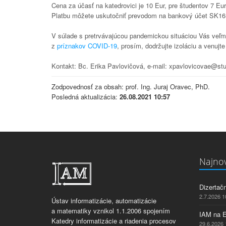
Cena za účasť na katedrovici je 10 Eur, pre študentov 7 Eur
Platbu môžete uskutočniť prevodom na bankový účet SK16
V súlade s pretrvávajúcou pandemickou situáciou Vás veľmi
z
príznakov COVID-19
, prosím, dodržujte izoláciu a venu
Kontakt: Bc. Erika Pavlovičová, e-mail: xpavlovicovae@st
Zodpovednosť za obsah: prof. Ing. Juraj Oravec, PhD.
Posledná aktualizácia:
26.08.2021 10:57
Najnov
Dizertač
2.7.2026 1
Ústav informatizácie, automatizácie
a matematiky vznikol 1.1.2006 spojením
IAM na 
Katedry informatizácie a riadenia procesov
29.6.2026 