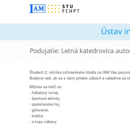
Ústav i
Podujatie: Letná katedrovica aut
Študenti 2. ročníka inžinierskeho štúdia na IAM Vás pozýva
Budeme radi, ak sa s nami prídete zabaviť a naladíme sa t
Môžete sa tešiť na:
- futbalový turnaj,
- športové aktivity,
- spoločenské hry,
- grilovanie,
- koláče,
- a kopu zábavy.