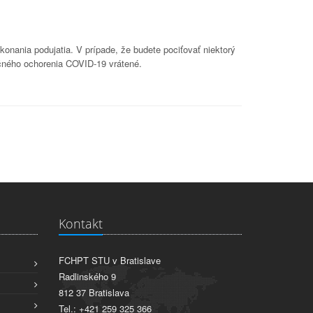
onania podujatia. V prípade, že budete pociťovať niektorý
ačného ochorenia COVID-19 vrátené.
Kontakt
FCHPT STU v Bratislave
Radlinského 9
812 37 Bratislava
Tel.: +421 259 325 366