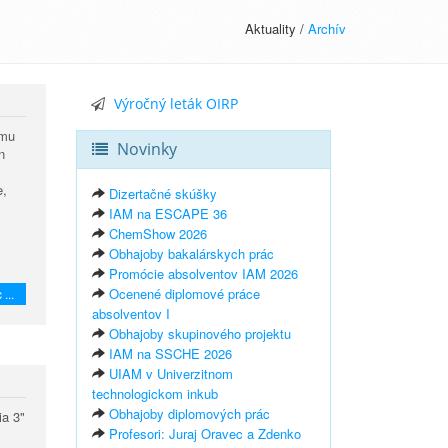
Aktuality /
Archív
Výročný leták OIRP
emu
Novinky
n
e,
Dizertačné skúšky
IAM na ESCAPE 36
ChemShow 2026
Obhajoby bakalárskych prác
Promócie absolventov IAM 2026
Ocenené diplomové práce
 ...
absolventov I
Obhajoby skupinového projektu
IAM na SSCHE 2026
UIAM v Univerzitnom
technologickom inkub
Obhajoby diplomových prác
ia 3"
Profesori: Juraj Oravec a Zdenko