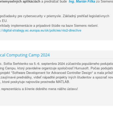
priemyselných aplikáciách
a prednášať bude
Ing. Marián Filka
zo Siemens
požiadavky pre cybersecurity v priemysle. Základný prehľad legislatívnych
k EU.
príklady implementácie a prípadové štúdie na baze Siemens riešení.
://digital-strategy.ec.europa.eu/sk/policies/nis2-directive
ical Computing Camp 2024
. Sofiia Serhiienko sa 5.-6. septembra 2024 zúčastnila populárneho podujati
ng Campu, ktorý pravidelne organizuje spoločnosť Humusoft. Počas podujati
 projekt "Software Development for Advanced Controller Design" a mala prílež
zaujímavé prednášky, vidieť nápadité projekty iných študentov a spoznať no
, ktoré poskytuje najnovšie prostredie MATLAB.
 reprezentáciu a šírenie dobrého mena nášho ústavu!