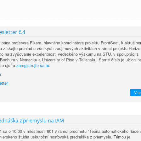
sletter č.4
or pána profesora Fikara, hlavného koordinátora projektu FrontSeat, k aktuáln
 a získajte prehľad o všetkých zaujímavých aktivitách v rámci projektu Horizo
o na zvyšovanie excelentnosti vedeckého výskumu na STU, v spolupráci s
Bochum v Nemecku a University of Pisa v Taliansku. Štvrté číslo je už onlin
te ujsť a
zaregistrujte sa tu
.
r
etter
Viac
ednáška z priemyslu na IAM
4 sa o 10:00 v miestnosti 601 v rámci predmetu "Teória automatického riaden
inierskeho štúdia uskutoční hosťovská prednáška z priemyslu. Témou je