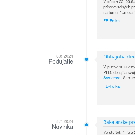
V dňoch 22.-23.8
prírodovedných p
na tému: "Umelá in
FB-Fotka
16.8.2024
Obhajoba dize
Podujatie
V piatok 16.8.202
PhD. obhájila svo
Systems
". Školit
FB-Fotka
8.7.2024
Bakalárske p
Novinka
Vo štvrtok 4. júl