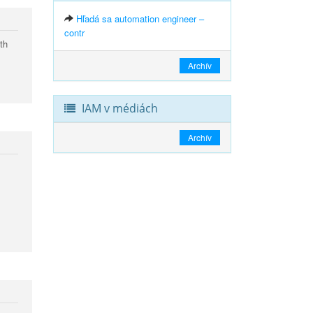
Hľadá sa automation engineer –
contr
th
Archív
IAM v médiách
Archív