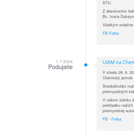
STU.
Z absolventov bak
Bc. Ivana Dukayo
Všetkým srdečne 
FB-Fotka
1.7.2024
UIAM na Che
Podujatie
V stredu 26. 6. 2
Chemický jarmo
Stredoškoláci mal
priemyselných kat
V našom stánku si 
prehliadku našich
priemyselnej auto
FB - Fotka