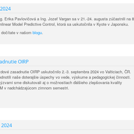
 2024
g. Erika Pavlovičová a Ing. Jozef Vargan sa v 21.-24. augusta zúčastnili na 8
linear Model Predictive Control, ktorá sa uskutočnila v Kyote v Japonsku.
a dočítate v našom
blogu
.
adnutie OIRP
zdové zasadnutie OIRP uskutočnilo 2.-3. septembra 2024 vo Valticiach, ČR.
notili naše doterajšie úspechy vo vede, výskume a pedagogickej činnosti.
ýzvami sme diskutovali aj o možnostiach ďalšieho zlepšovania kvality
AM v nadchádzajúcom zimnom semestri.
 2024