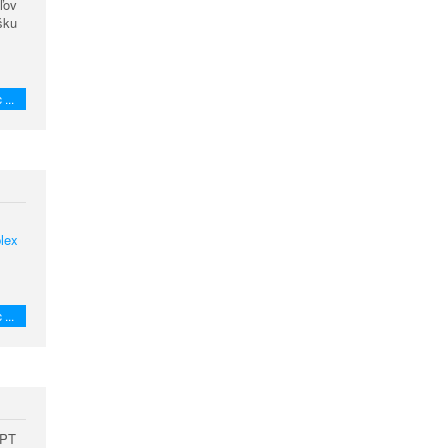
ľov
šku
 ...
lex 
 ...
HPT