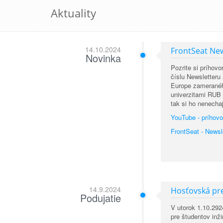
Aktuality
14.10.2024
FrontSeat New
Novinka
Pozrite si príhov
číslu Newsletteru
Europe zameranéh
univerzitami RUB 
tak si ho nenechaj
YouTube - príhovo
FrontSeat - Newsl
14.9.2024
Hosťovská pr
Podujatie
V utorok 1.10.292
pre študentov inž