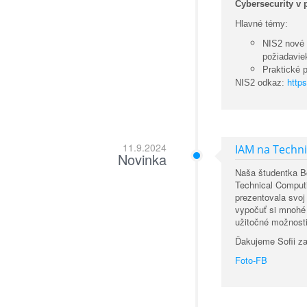
Cybersecurity v 
Hlavné témy:
NIS2 nové 
požiadavie
Praktické 
https
NIS2 odkaz:
11.9.2024
IAM na Techn
Novinka
Naša študentka Bc
Technical Computi
prezentovala svoj
vypočuť si mnohé 
užitočné možnosti
Ďakujeme Sofii za
Foto-FB