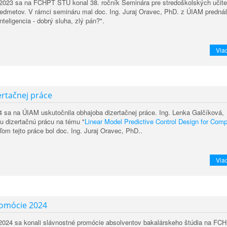
.2023 sa na FCHPT STU konal 38. ročník Seminára pre stredoškolských učite
redmetov. V rámci semináru mal doc. Ing. Juraj Oravec, PhD. z ÚIAM predná
teligencia - dobrý sluha, zlý pán?".
Viac
rtačnej práce
4 sa na ÚIAM uskutočnila obhajoba dizertačnej práce. Ing. Lenka Galčíková, 
ju dizertačnú prácu na tému "
Linear Model Predictive Control Design for Comp
eľom tejto práce bol doc. Ing. Juraj Oravec, PhD..
Viac
romócie 2024
a 2024 sa konali slávnostné promócie absolventov bakalárskeho štúdia na FC