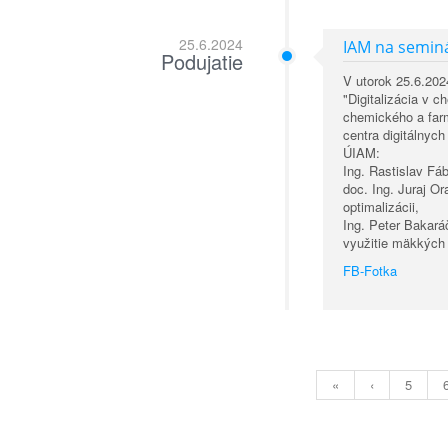
25.6.2024
IAM na seminá
Podujatie
V utorok 25.6.20
"Digitalizácia v 
chemického a far
centra digitálnych
ÚIAM:
Ing. Rastislav Fá
doc. Ing. Juraj O
optimalizácii,
Ing. Peter Bakará
využitie mäkkých
FB-Fotka
«
‹
5