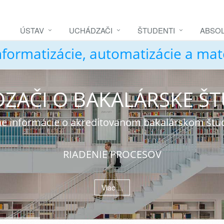
ÚSTAV
UCHÁDZAČI
ŠTUDENTI
ABSOL
nformatizácie, automatizácie a ma
ZAČI O BAKALÁRSKE Š
álne informácie o akreditovanom bakalárskom št
RIADENIE PROCESOV
Viac ...