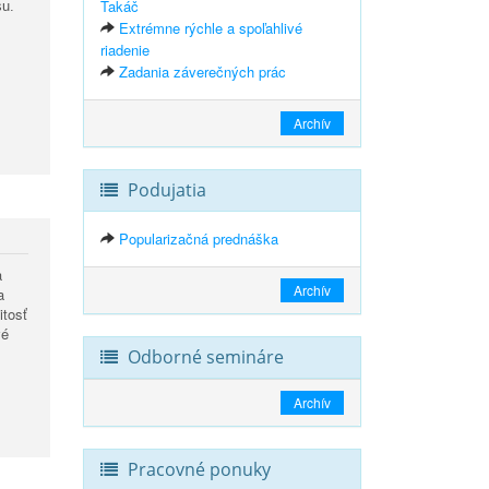
Takáč
u.
Extrémne rýchle a spoľahlivé
riadenie
Zadania záverečných prác
Archív
Podujatia
Popularizačná prednáška
a
Archív
a
itosť
vé
Odborné semináre
Archív
Pracovné ponuky