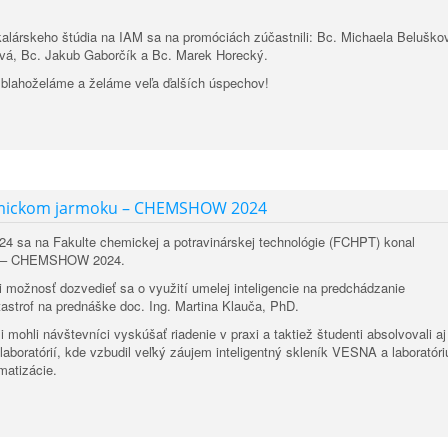
alárskeho štúdia na IAM sa na promóciách zúčastnili: Bc. Michaela Beluško
vá, Bc. Jakub Gaborčík a Bc. Marek Horecký.
blahoželáme a želáme veľa ďalších úspechov!
mickom jarmoku – CHEMSHOW 2024
024 sa na Fakulte chemickej a potravinárskej technológie (FCHPT) konal
k – CHEMSHOW 2024.
i možnosť dozvedieť sa o využití umelej inteligencie na predchádzanie
astrof na prednáške doc. Ing. Martina Klauča, PhD.
mohli návštevníci vyskúšať riadenie v praxi a taktiež študenti absolvovali aj
 laboratórií, kde vzbudil veľký záujem inteligentný skleník VESNA a laboratór
matizácie.