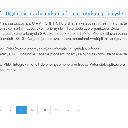
ri Digitalizácia v chemickom a farmaceutickom priemysle
24 sa zástupcovia z ÚIAM FCHPT STU v Bratislave zúčastnili semináru na t
chemickom a farmaceutickom priemysle". Toto podujatie organizoval Zväz
maceutického priemyslu SR, ako jeden zo zakladajúcich členov Slovenského
 inovácií (SCDI). Na podujatí so svojimi prezentáciami vystúpili aj kolegovia z
ber: Odhaľovanie priemyselných informácii skrytých v dátach,
ravec, PhD.: Pokročilé riadenie procesov priemyselných závodov založené na
č, PhD: Integrovanie IoT do priemyselného prostredia: Potenciál, aplikácie a
 senzorov.
6
7
8
9
10
11
›
»