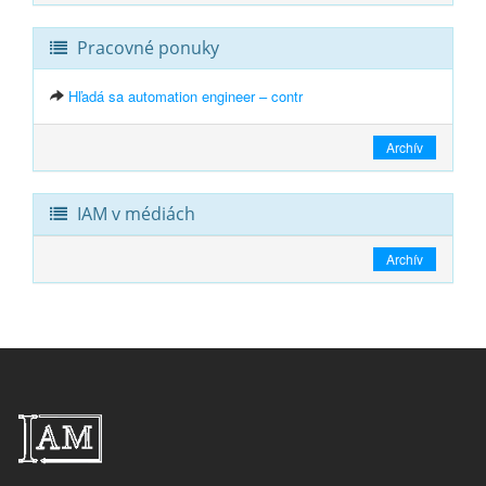
Pracovné ponuky
Hľadá sa automation engineer – contr
Archív
IAM v médiách
Archív