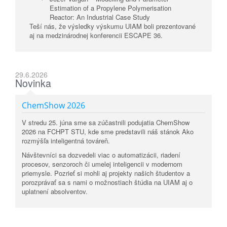
Estimation of a Propylene Polymerisation
Reactor: An Industrial Case Study
Teší nás, že výsledky výskumu UIAM boli prezentované
aj na medzinárodnej konferencii ESCAPE 36.
29.6.2026
Novinka
ChemShow 2026
V stredu 25. júna sme sa zúčastnili podujatia ChemShow
2026 na FCHPT STU, kde sme predstavili náš stánok Ako
rozmýšľa inteligentná továreň.
Návštevníci sa dozvedeli viac o automatizácii, riadení
procesov, senzoroch či umelej inteligencii v modernom
priemysle. Pozrieť si mohli aj projekty našich študentov a
porozprávať sa s nami o možnostiach štúdia na UIAM aj o
uplatnení absolventov.