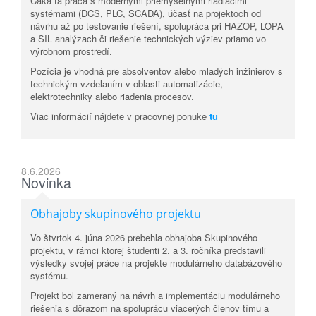
Čaká ťa práca s modernými priemyselnými riadiacimi
systémami (DCS, PLC, SCADA), účasť na projektoch od
návrhu až po testovanie riešení, spolupráca pri HAZOP, LOPA
a SIL analýzach či riešenie technických výziev priamo vo
výrobnom prostredí.
Pozícia je vhodná pre absolventov alebo mladých inžinierov s
technickým vzdelaním v oblasti automatizácie,
elektrotechniky alebo riadenia procesov.
Viac informácií nájdete v pracovnej ponuke
tu
8.6.2026
Novinka
Obhajoby skupinového projektu
Vo štvrtok 4. júna 2026 prebehla obhajoba Skupinového
projektu, v rámci ktorej študenti 2. a 3. ročníka predstavili
výsledky svojej práce na projekte modulárneho databázového
systému.
Projekt bol zameraný na návrh a implementáciu modulárneho
riešenia s dôrazom na spoluprácu viacerých členov tímu a