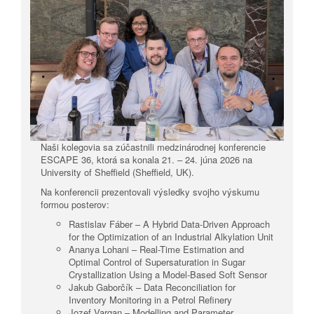
Naši kolegovia sa zúčastnili medzinárodnej konferencie
ESCAPE 36, ktorá sa konala 21. – 24. júna 2026 na
University of Sheffield (Sheffield, UK).
Na konferencii prezentovali výsledky svojho výskumu
formou posterov:
Rastislav Fáber – A Hybrid Data-Driven Approach
for the Optimization of an Industrial Alkylation Unit
Ananya Lohani – Real-Time Estimation and
Optimal Control of Supersaturation in Sugar
Crystallization Using a Model-Based Soft Sensor
Jakub Gaborčík – Data Reconciliation for
Inventory Monitoring in a Petrol Refinery
Jozef Vargan – Modelling and Parameter