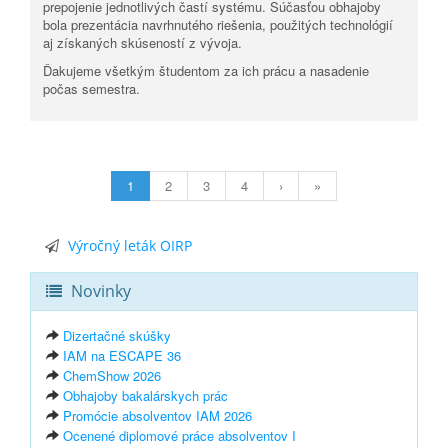
prepojenie jednotlivých častí systému. Súčasťou obhajoby
bola prezentácia navrhnutého riešenia, použitých technológií
aj získaných skúseností z vývoja.
Ďakujeme všetkým študentom za ich prácu a nasadenie
počas semestra.
1
2
3
4
›
»
Výročný leták OIRP
Novinky
Dizertačné skúšky
IAM na ESCAPE 36
ChemShow 2026
Obhajoby bakalárskych prác
Promócie absolventov IAM 2026
Ocenené diplomové práce absolventov I