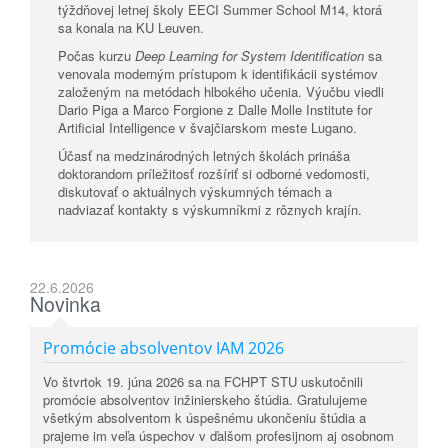
týždňovej letnej školy
EECI Summer School M14
, ktorá
sa konala na
KU Leuven
.
Počas kurzu
Deep Learning for System Identification
sa
venovala moderným prístupom k identifikácii systémov
založeným na metódach hlbokého učenia. Výučbu viedli
Dario Piga
a
Marco Forgione
z
Dalle Molle Institute for
Artificial Intelligence
v švajčiarskom meste
Lugano
.
Účasť na medzinárodných letných školách prináša
doktorandom príležitosť rozšíriť si odborné vedomosti,
diskutovať o aktuálnych výskumných témach a
nadviazať kontakty s výskumníkmi z rôznych krajín.
22.6.2026
Novinka
Promócie absolventov IAM 2026
Vo štvrtok 19. júna 2026 sa na FCHPT STU uskutočnili
promócie absolventov inžinierskeho štúdia. Gratulujeme
všetkým absolventom k úspešnému ukončeniu štúdia a
prajeme im veľa úspechov v ďalšom profesijnom aj osobnom