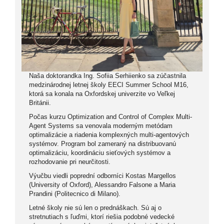
Naša doktorandka Ing. Sofiia Serhiienko sa zúčastnila
medzinárodnej letnej školy EECI Summer School M16,
ktorá sa konala na Oxfordskej univerzite vo Veľkej
Británii.
Počas kurzu Optimization and Control of Complex Multi-
Agent Systems sa venovala moderným metódam
optimalizácie a riadenia komplexných multi-agentových
systémov. Program bol zameraný na distribuovanú
optimalizáciu, koordináciu sieťových systémov a
rozhodovanie pri neurčitosti.
Výučbu viedli poprední odborníci Kostas Margellos
(University of Oxford), Alessandro Falsone a Maria
Prandini (Politecnico di Milano).
Letné školy nie sú len o prednáškach. Sú aj o
stretnutiach s ľuďmi, ktorí riešia podobné vedecké