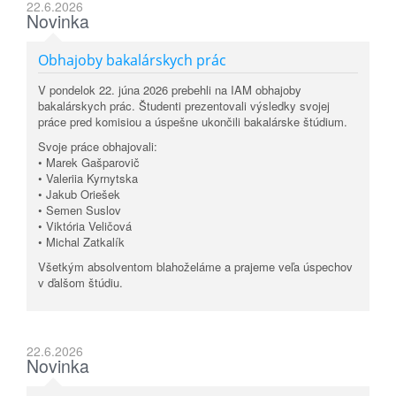
22.6.2026
Novinka
Obhajoby bakalárskych prác
V pondelok 22. júna 2026 prebehli na IAM obhajoby
bakalárskych prác. Študenti prezentovali výsledky svojej
práce pred komisiou a úspešne ukončili bakalárske štúdium.
Svoje práce obhajovali:
• Marek Gašparovič
• Valeriia Kyrnytska
• Jakub Oriešek
• Semen Suslov
• Viktória Veličová
• Michal Zatkalík
Všetkým absolventom blahoželáme a prajeme veľa úspechov
v ďalšom štúdiu.
22.6.2026
Novinka