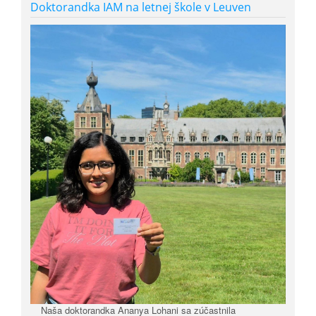
Doktorandka IAM na letnej škole v Leuven
Naša doktorandka
Ananya Lohani
sa zúčastnila