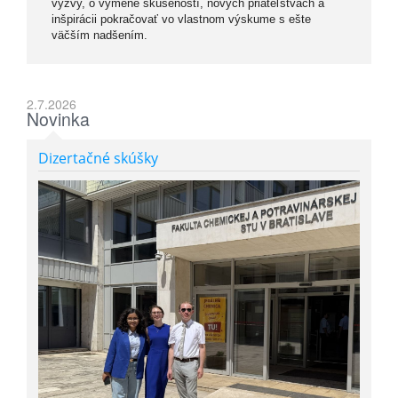
výzvy, o výmene skúseností, nových priateľstvách a
inšpirácii pokračovať vo vlastnom výskume s ešte
väčším nadšením.
2.7.2026
Novinka
Dizertačné skúšky