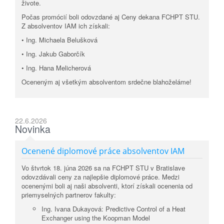
živote.
Počas promócií boli odovzdané aj Ceny dekana FCHPT STU.
Z absolventov IAM ich získali:
• Ing. Michaela Belušková
• Ing. Jakub Gaborčík
• Ing. Hana Melicherová
Oceneným aj všetkým absolventom srdečne blahoželáme!
22.6.2026
Novinka
Ocenené diplomové práce absolventov IAM
Vo štvrtok 18. júna 2026 sa na FCHPT STU v Bratislave
odovzdávali ceny za najlepšie diplomové práce. Medzi
ocenenými boli aj naši absolventi, ktorí získali ocenenia od
priemyselných partnerov fakulty:
Ing. Ivana Dukayová: Predictive Control of a Heat
Exchanger using the Koopman Model