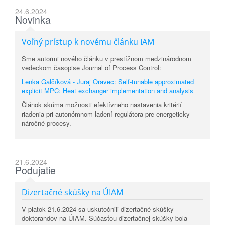
24.6.2024
Novinka
Voľný prístup k novému článku IAM
Sme autormi nového článku v prestížnom medzinárodnom
vedeckom časopise Journal of Process Control:
Lenka Galčíková - Juraj Oravec: Self-tunable approximated
explicit MPC: Heat exchanger implementation and analysis
Článok skúma možnosti efektívneho nastavenia kritérií
riadenia pri autonómnom ladení regulátora pre energeticky
náročné procesy.
21.6.2024
Podujatie
Dizertačné skúšky na ÚIAM
V piatok 21.6.2024 sa uskutočnili dizertačné skúšky
doktorandov na ÚIAM. Súčasťou dizertačnej skúšky bola