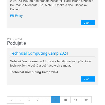
2024. Za IAM sa konferencie zúčastnili Kadir Ercan Özdemir,
Bc. Marko Micherda, Bc. Matej Ružička a doc. Radoslav
Paulen.
FB-Fotky
Viac ...
28.5.2024
Podujatie
Technical Computing Camp 2024
Srdečně Vás zveme na 11. ročník letního setkání příznivců
technických výpočtů a počítačových simulací
Technical Computing Camp 2024
Viac ...
«
‹
6
7
8
9
10
11
12