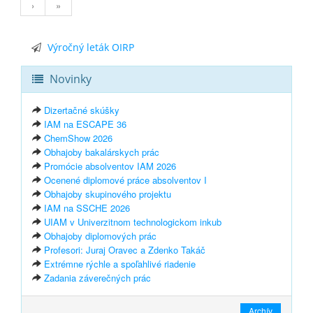
›
»
Výročný leták OIRP
Novinky
Dizertačné skúšky
IAM na ESCAPE 36
ChemShow 2026
Obhajoby bakalárskych prác
Promócie absolventov IAM 2026
Ocenené diplomové práce absolventov I
Obhajoby skupinového projektu
IAM na SSCHE 2026
UIAM v Univerzitnom technologickom inkub
Obhajoby diplomových prác
Profesori: Juraj Oravec a Zdenko Takáč
Extrémne rýchle a spoľahlivé riadenie
Zadania záverečných prác
Archív