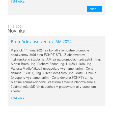
FB-Fotka
Viac ...
14.6.2024
Novinka
Promócie absolventov IAM 2024
V piatok 14. júna 2024 sa konali slávnostné promócie
absolventov štúdia na FCHPT STU. Z absolventov
inžinierskeho štúdia na IAM sa na promóciách zúčastnili: Ing.
Martin Bíreš, Ing. Richard Fodor, Ing. Lukáš Lukča, Ing.
Vanesa Madleňáková (prospela s vyznamenaním - Cena
dekana FCHPT), Ing. Olivér Mészáros, Ing. Matej Ružička
(prospel s vyznamenaním - Cena dekana FCHPT) a Ing.
Martina Tomaškovičová. Všetkým srdečne blahoželáme a
želáme veľa ďalších úspechov v pracovnom aj v osobnom
živote!
FB-Fotka