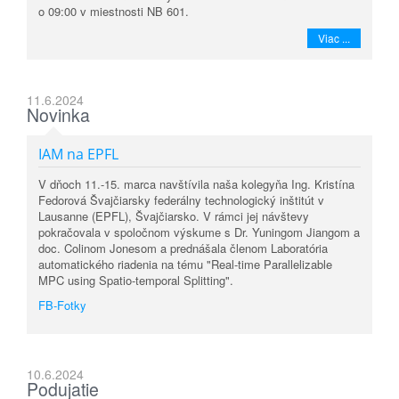
o 09:00 v miestnosti NB 601.
Viac ...
11.6.2024
Novinka
IAM na EPFL
V dňoch 11.-15. marca navštívila naša kolegyňa Ing. Kristína
Fedorová Švajčiarsky federálny technologický inštitút v
Lausanne (EPFL), Švajčiarsko. V rámci jej návštevy
pokračovala v spoločnom výskume s Dr. Yuningom Jiangom a
doc. Colinom Jonesom a prednášala členom Laboratória
automatického riadenia na tému "Real-time Parallelizable
MPC using Spatio-temporal Splitting".
FB-Fotky
10.6.2024
Podujatie