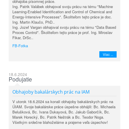
obhajoba písomnej práce.
Ing. Patrik Valábek obhajoval svoju prácu na tému "Machine
Learning-Enabled Identification and Control of Chemical and
Energy-Intensive Processes". Školiteľom tejto práce je doc.
Ing. Martin Klaučo, PhD..
Ing. Jozef Vargan obhajoval svoju prácu na tému "Data Based
Proces Control". Školiteľom tejto práce je prof. Ing. Miroslav
Fikar, DrSc..
FB-Fotka
Viac ...
18.6.2024
Podujatie
Obhajoby bakalárskych prác na IAM
V utorok 18.6.2024 sa konali obhajoby bakalárskych prác na
ÚIAM. Svoje bakalárske práce úspešne obhájili: Bc. Michaela
Belušková, Bc. Ivana Dukayová, Bc. Jakub Gaborčík, Bc.
Marek Horecký, Bc. Patrik Neštrák a Bc. Teodor Noga.
Všetkým srdečne blahoželáme a prajeme veľa úspechov!