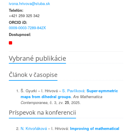
ivona.hrivova@stuba.sk
Telefón:
+421 259 325 342
ORCID iD:
0009-0003-7289-842X
Dostupnosť:
Vybrané publikácie
Článok v časopise
Š. Gyurki – I. Hrivová –
S. Pavlíková
:
Super-symmetric
maps from dihedral groups
.
Ars Mathematica
Contemporanea
, č. 3, zv.
25
, 2025.
Príspevok na konferencii
N. Krivoňáková
– I. Hrivová:
Improving of mathematical