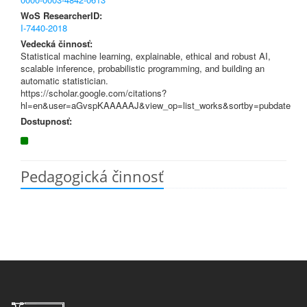
WoS ResearcherID:
I-7440-2018
Vedecká činnosť:
Statistical machine learning, explainable, ethical and robust AI,
scalable inference, probabilistic programming, and building an
automatic statistician.
https://scholar.google.com/citations?
hl=en&user=aGvspKAAAAAJ&view_op=list_works&sortby=pubdate
Dostupnosť:
Pedagogická činnosť