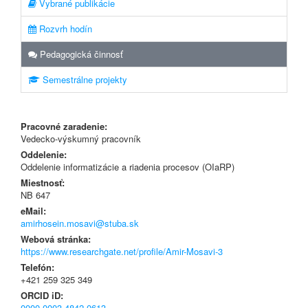
Vybrané publikácie
Rozvrh hodín
Pedagogická činnosť
Semestrálne projekty
Pracovné zaradenie:
Vedecko-výskumný pracovník
Oddelenie:
Oddelenie informatizácie a riadenia procesov (OIaRP)
Miestnosť:
NB 647
eMail:
amirhosein.mosavi@stuba.sk
Webová stránka:
https://www.researchgate.net/profile/Amir-Mosavi-3
Telefón:
+421 259 325 349
ORCID iD:
0000-0003-4842-0613