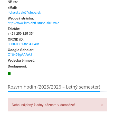
NB 651
eMail:
richard.valo@stuba.sk
Webová stránka:
http://www.kirp.chtf.stuba.sk/~valo
Telefón:
+421 259 325 354
ORCID iD:
0000-0001-8234-0401
Google Scholar:
OT849TgAAAAJ
Vedecká činnosť:
Dostupnosť:
Rozvrh hodín (2025/2026 – Letný semester)
×
Nebol nájdený žiadny záznam v databáze!