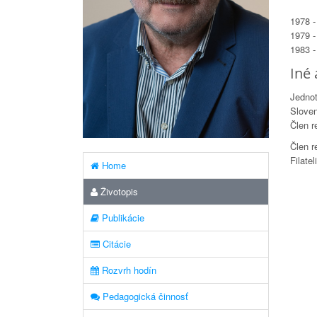
1978 -
1979 -
1983 -
Iné 
Jednot
Slove
Člen r
Člen r
Filate
Home
Životopis
Publikácie
Citácie
Rozvrh hodín
Pedagogická činnosť