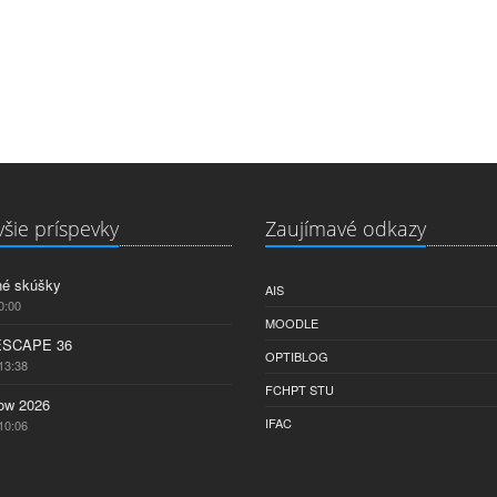
šie príspevky
Zaujímavé odkazy
né skúšky
AIS
0:00
MOODLE
ESCAPE 36
OPTIBLOG
13:38
FCHPT STU
w 2026
IFAC
10:06