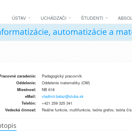
ÚSTAV
UCHÁDZAČI
ŠTUDENTI
ABSOL
nformatizácie, automatizácie a ma
Pracovné zaradenie:
Pedagogický pracovník
Oddelenie:
Oddelenie matematiky (OM)
Miestnosť:
NB 618
eMail:
vladimir.balaz@stuba.sk
Telefón:
+421 259 325 341
Vedecká činnosť:
Reálne funkcie, multifunkcie, teória grafov, teória čís
otopis