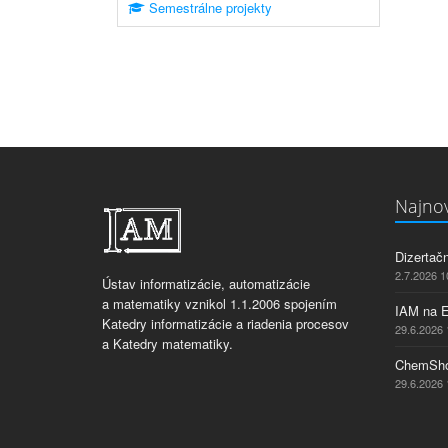
Semestrálne projekty
Najnov
Dizertač
2.7.2026 1
Ústav informatizácie, automatizácie
a matematiky vznikol 1.1.2006 spojením
IAM na 
Katedry informatizácie a riadenia procesov
29.6.2026 
a Katedry matematiky.
ChemSho
29.6.2026 