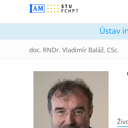
Ústav i
doc. RNDr. Vladimír Baláž, CSc.
Živ