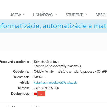
ÚSTAV
UCHÁDZAČI
ŠTUDENTI
ABSOL
nformatizácie, automatizácie a ma
Pracovné zaradenie:
Sekretariát ústavu
Technicko-hospodársky pracovník
Oddelenie:
Oddelenie informatizácie a riadenia procesov (OIaRP
Miestnosť:
NB 676
eMail:
katarina.macuskova@stuba.sk
Telefón:
+421 259 325 366
Dostupnosť: