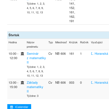
141,
Týždne: 1, 2, 3,
152,
4, 5, 6, 7, 8, 9,
161,
10, 11, 12, 13
162,
191
Štvrtok
Hodina
Názov
Typ
Miestnosť
Krúžok
Ročník
Vyučujúci
predmetu
10:00 ‐
Seminár
Cv
NB 606
161
1
Ľ. Horanská
12:00
z matematiky
II
Týždne: 1, 2, 3,
4, 5, 6, 7, 8, 9,
10, 11, 12, 13
13:00 ‐
Základy
Cv
NB 606
003
0
Ľ. Horanská
15:00
matematiky
II
Týždne: 3
iCalendar