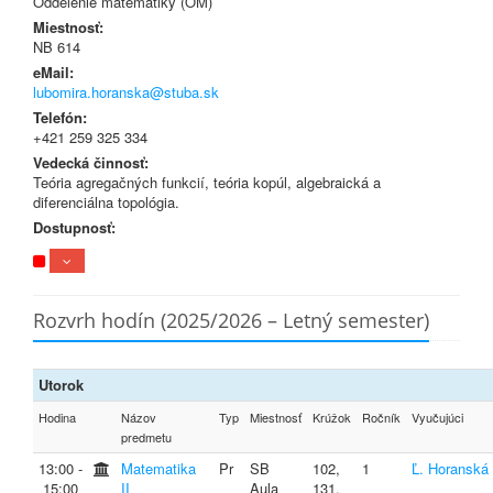
Oddelenie matematiky (OM)
Miestnosť:
NB 614
eMail:
lubomira.horanska@stuba.sk
Telefón:
+421 259 325 334
Vedecká činnosť:
Teória agregačných funkcií, teória kopúl, algebraická a
diferenciálna topológia.
Dostupnosť:
Rozvrh hodín (2025/2026 – Letný semester)
Utorok
Hodina
Názov
Typ
Miestnosť
Krúžok
Ročník
Vyučujúci
predmetu
13:00 ‐
Matematika
Pr
SB
102,
1
Ľ. Horanská
15:00
II
Aula
131,