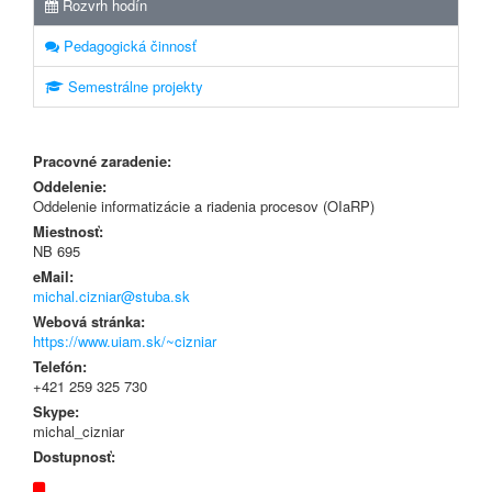
Rozvrh hodín
Pedagogická činnosť
Semestrálne projekty
Pracovné zaradenie:
Oddelenie:
Oddelenie informatizácie a riadenia procesov (OIaRP)
Miestnosť:
NB 695
eMail:
michal.cizniar@stuba.sk
Webová stránka:
https://www.uiam.sk/~cizniar
Telefón:
+421 259 325 730
Skype:
michal_cizniar
Dostupnosť: