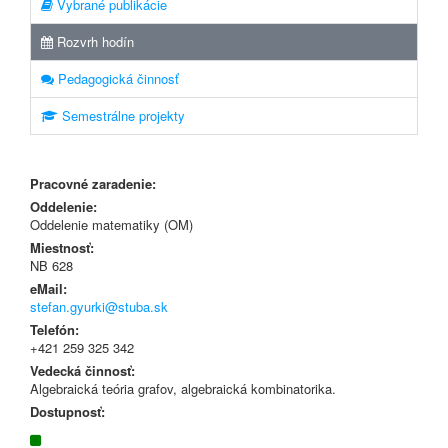
Vybrané publikácie
Rozvrh hodín
Pedagogická činnosť
Semestrálne projekty
Pracovné zaradenie:
Oddelenie:
Oddelenie matematiky (OM)
Miestnosť:
NB 628
eMail:
stefan.gyurki@stuba.sk
Telefón:
+421 259 325 342
Vedecká činnosť:
Algebraická teória grafov, algebraická kombinatorika.
Dostupnosť: