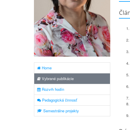
Člá
Home
Vybrané publikácie
Rozvrh hodín
Pedagogická činnosť
Semestrálne projekty