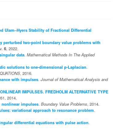
 Ulam–Hyers Stability of Fractional Differential
arly perturbed two-point boundary value problems with
zv.
6
, 2022.
singular data
.
Mathematical Methods In The Applied
odic solutions to one-dimensional p-Laplacian
.
EQUATIONS
, 2016.
nance with impulses
.
Journal of Mathematical Analysis and
ONLINEAR IMPULSES. FREDHOLM ALTERNATIVE TYPE
261, 2014.
h nonlinear impulses
.
Boundary Value Problems
, 2014.
lses: variational approach to resonance problem
.
ngular differential equations with pulse action
.