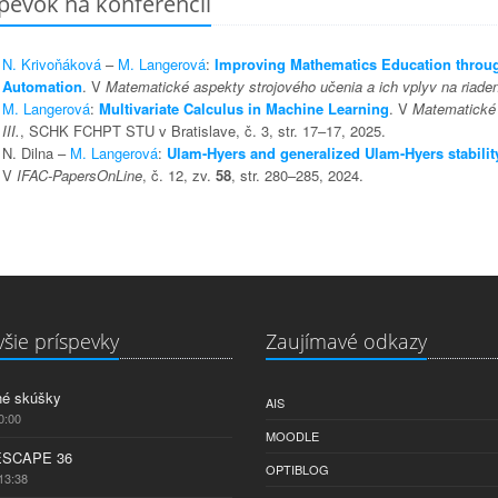
pevok na konferencii
N. Krivoňáková
–
M. Langerová
:
Improving Mathematics Education through 
Automation
. V
Matematické aspekty strojového učenia a ich vplyv na riaden
M. Langerová
:
Multivariate Calculus in Machine Learning
. V
Matematické 
III.
, SCHK FCHPT STU v Bratislave, č. 3, str. 17–17, 2025.
N. Dilna –
M. Langerová
:
Ulam-Hyers and generalized Ulam-Hyers stability 
V
IFAC-PapersOnLine
, č. 12, zv.
58
, str. 280–285, 2024.
šie príspevky
Zaujímavé odkazy
né skúšky
AIS
0:00
MOODLE
ESCAPE 36
OPTIBLOG
13:38