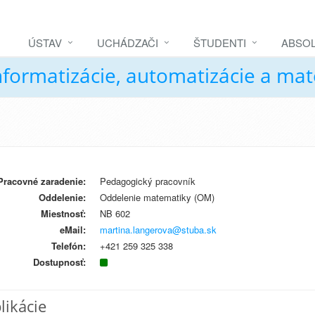
ÚSTAV
UCHÁDZAČI
ŠTUDENTI
ABSOL
nformatizácie, automatizácie a ma
Pracovné zaradenie:
Pedagogický pracovník
Oddelenie:
Oddelenie matematiky (OM)
Miestnosť:
NB 602
eMail:
martina.langerova@stuba.sk
Telefón:
+421 259 325 338
Dostupnosť:
likácie