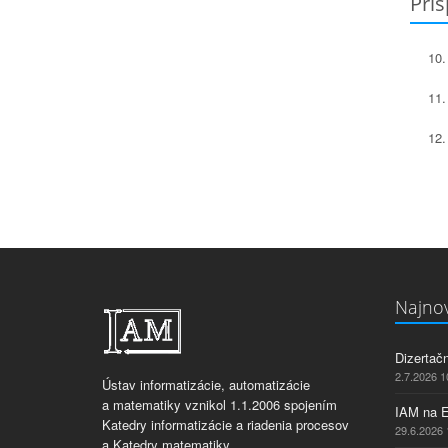
Prís
Najnov
Dizertač
2.7.2026 1
Ústav informatizácie, automatizácie
a matematiky vznikol 1.1.2006 spojením
IAM na 
Katedry informatizácie a riadenia procesov
29.6.2026 
a Katedry matematiky.