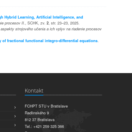
Hybrid Learning, Artificial Intelligence, and
ie procesov II.
, SCHK, zv.
2
, str. 23–23, 2025.
aspekty strojového učenia a ich vplyv na riadenie procesov
of fractional functional integro-differential equations
.
Kontakt
FCHPT STU v Bratislave
Radlinského 9
812 37 Bratislava
Tel.: +421 259 325 366