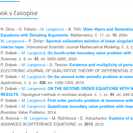
nok v časopise
N. Dilna – G. Fekete –
M. Langerová
– B. Tóth:
Ulam–Hyers and Generalized
Equations with Deviating Arguments
.
Mathematics
, č. 17, zv.
10
, 2024.
M. Langerová
– P. Žitňan:
Spectral collocation solution of linear singul
interior layer
.
International Scientific Journal Mathematical Modeling
, č. 3, 
P. Drábek –
M. Langerová
:
On fourth-order boundary value problem with 
Sciences
, č. 8, zv.
43
, str. 5250–5263, 2020.
P. Drábek –
M. Langerová
– S. Tersian:
Existence and multiplicity of peri
ELECTRONIC JOURNAL OF QUALITATIVE THEORY OF DIFFERENTIAL 
P. Drábek –
M. Langerová
:
On the second order periodic problem at reso
Applications
, č. 2, zv.
428
, str. 1339–1353, 2015.
P. Drábek –
M. Langerová
:
ON THE SECOND ORDER EQUATIONS WITH N
RESULTS
.
Topological methods in nonlinear analysis
, č. 1, zv.
44
, str. 249–
P. Drábek –
M. Langerová
:
First order periodic problem at resonance wit
P. Drábek –
M. Langerová
:
Quasilinear boundary value problem with impu
Boundary Value Problems
, 2014.
A. Boichuk –
M. Langerová
– M. Růžičková – E. Voitushenko:
Systems of si
ADVANCES IN DIFFERENCE EQUATIONS
, zv.
2013
, 2013.