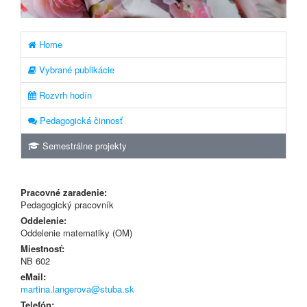
Home
Vybrané publikácie
Rozvrh hodín
Pedagogická činnosť
Semestrálne projekty
Pracovné zaradenie:
Pedagogický pracovník
Oddelenie:
Oddelenie matematiky (OM)
Miestnosť:
NB 602
eMail:
martina.langerova@stuba.sk
Telefón: